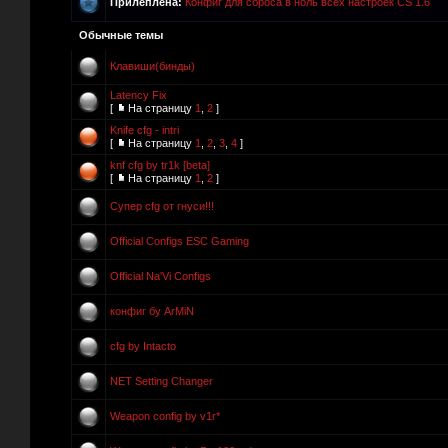
Прилеплена:
Конфиг для сброса в ноль всех настроек CS 1.6
Обычные темы
Клавиши(бинды)
Latency Fix
[
На страницу
1
,
2
]
Knife cfg - intri
[
На страницу
1
,
2
,
3
,
4
]
knf cfg by tr1k [beta]
[
На страницу
1
,
2
]
Супер cfg от гнуси!!!
Official Configs ESC Gaming
Official Na'Vi Configs
конфиг бу ArMiN
cfg by Intacto
NET Setting Changer
Weapon config by v1r*