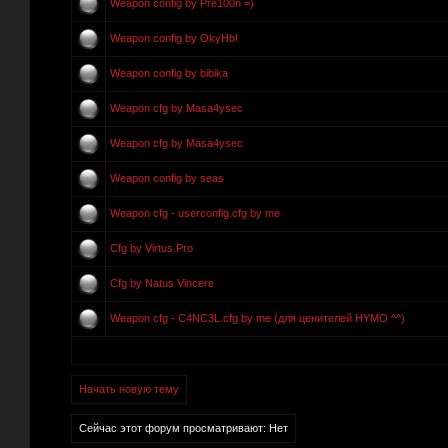
Weapon config by Pre100n =)
Weapon config by OkyHb!
Weapon config by bibika
Weapon cfg by Masa4ysec
Weapon cfg by Masa4ysec
Weapon config by seas
Weapon cfg - userconfig.cfg by me
Cfg by Virtus.Pro
Cfg by Natus Vincere
Weapon cfg - C4NC3L.cfg by me (для ценителей HYMO ^^)
Начать новую тему
Сейчас этот форум просматривают: Нет