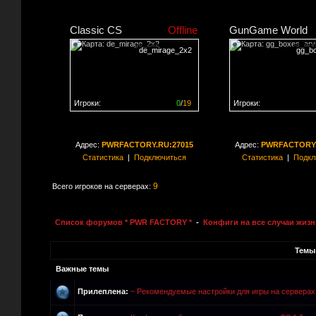
Classic CS
Offline
GunGame World
de_mirage_2x2
gg_bo
Игроки:
0
/
19
Игроки:
Сервер заполнен на
0%
Сервер заполнен на
0
Адрес:
PWRFACTORY.RU:27015
Адрес:
PWRFACTORY.
Статистика
|
Подключиться
Статистика
|
Подкл
9
Всего игроков на серверах:
Список форумов * PWR FACTORY *
-
Конфиги на все случаи жизн
Темы
Важные темы
Прилеплена:
~ Рекомендуемые настройки для игры на сервер