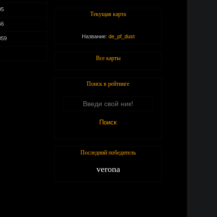
95
Текущая карта
66
Название:
de_pf_dust
059
Все карты
Поиск в рейтинге
Последний победитель
verona