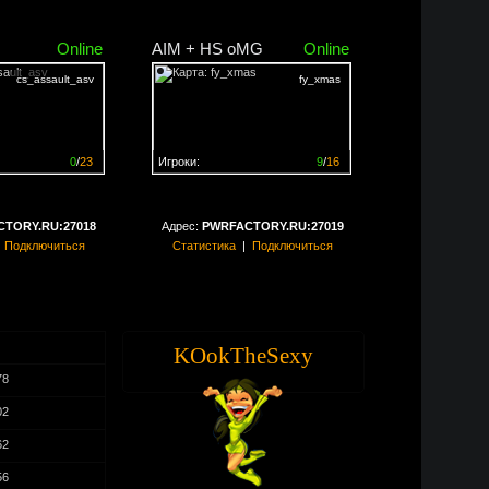
Online
AIM + HS oMG
Online
cs_assault_asv
fy_xmas
0
/
23
Игроки:
9
/
16
ен на
0%
Сервер заполнен на
56%
TORY.RU:27018
Адрес:
PWRFACTORY.RU:27019
|
Подключиться
Статистика
|
Подключиться
KOokTheSexy
78
02
62
56