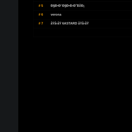
# 5
Ð§Ð•Ð’ Ð§Ð•Ð›Ð˜ÐžÐ¡
# 6
verona
# 7
âŸâ›âŸ 6ASTARD âŸâ›âŸ