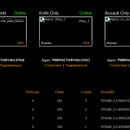
rld
Online
Knife Only
Online
Assault Only
colt_palm_beac​h​
35hp_2
0
/
24
Игроки:
0
/
19
Игроки:
н на
0%
Сервер заполнен на
0%
Сервер заполн
TORY.RU:27016
Адрес:
PWRFACTORY.RU:27017
Адрес:
PWRFAC
Подключиться
Статистика
|
Подключиться
Статистика
Победы
Очки
Серия
SteamID
4
182
3
STEAM_0:1:563473
3
193
2
STEAM_0:1:832401
3
145
3
STEAM_0:1:550413
2
159
1
STEAM_0:0:935466