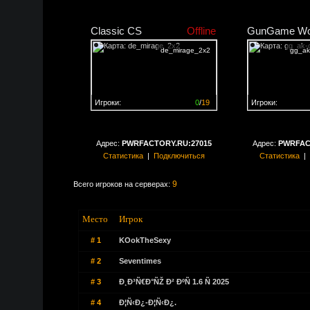
Classic CS
Offline
GunGame Wo
de_mirage_2x2
gg_ak-
Игроки:
0
/
19
Игроки:
Сервер заполнен на
0%
Сервер заполне
Адрес:
PWRFACTORY.RU:27015
Адрес:
PWRFAC
Статистика
|
Подключиться
Статистика
|
9
Всего игроков на серверах:
Место
Игрок
# 1
KOokTheSexy
# 2
Seventimes
# 3
Ð¸Ð³Ñ€Ð°ÑŽ Ð² ÐºÑ 1.6 Ñ 2025
# 4
Ð¦Ñ‹Ð¿-Ð¦Ñ‹Ð¿.