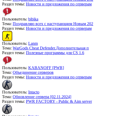
Раздел темы:
Новости и предложения по серверам
Пользователь:
bibika
Тема:
Поздравляю всех с наступающим Новым 202
Раздел темы:
Новости и предложения по серверам
Пользователь:
Lanm
Тема:
WarGods Cheat Defender.Дополнительная п
Раздел темы:
Полезные программы для CS 1.6
Пользователь:
KABANOFF [PWR]
Тема:
Объединение серверов
Раздел темы:
Новости и предложения по серверам
Пользователь:
Intacto
Тема:
Обновление сервера [02.11.2024]
Раздел темы:
PWR FACTORY - Public & Aim server