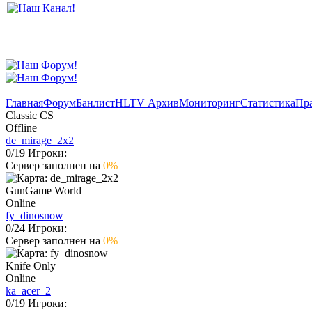
Главная
Форум
Банлист
HLTV Архив
Мониторинг
Статистика
Пр
Classic CS
Offline
de_mirage_2x2
0
/
19
Игроки:
Сервер заполнен на
0%
GunGame World
Online
fy_dinosnow
0
/
24
Игроки:
Сервер заполнен на
0%
Knife Only
Online
ka_acer_2
0
/
19
Игроки: