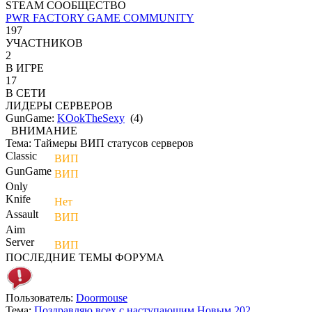
STEAM СООБЩЕСТВО
PWR FACTORY GAME COMMUNITY
197
УЧАСТНИКОВ
2
В ИГРЕ
17
В СЕТИ
ЛИДЕРЫ СЕРВЕРОВ
GunGame:
KOokTheSexy
(
4
)
ВНИМАНИЕ
Тема:
Таймеры ВИП статусов серверов
Classic
-
ВИП
GunGame
-
ВИП
Only
Knife
-
Нет
Assault
-
ВИП
Aim
Server
-
ВИП
ПОСЛЕДНИЕ ТЕМЫ ФОРУМА
Пользователь:
Doormouse
Тема:
Поздравляю всех с наступающим Новым 202