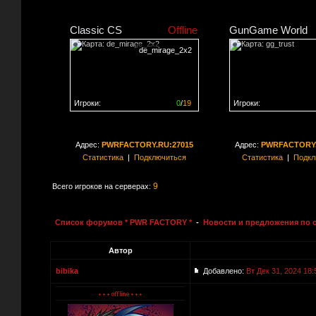
Classic CS
Offline
GunGame World
de_mirage_2x2
Игроки:
0
/
19
Игроки:
Сервер заполнен на
0%
Сервер заполнен на
0
Адрес:
PWRFACTORY.RU:27015
Адрес:
PWRFACTORY.
Статистика
|
Подключиться
Статистика
|
Подкл
9
Всего игроков на серверах:
Список форумов * PWR FACTORY *
-
Новости и предложения по 
Автор
bibika
Добавлено:
Вт Дек 31, 2024 18: