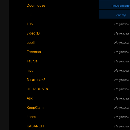
Doormouse
TimDoormous
intri
enemyl
106
Не указан
v!deo :D
Не указан
oooII
Не указан
Freeman
Не указан
Taurus
Не указан
motri
Не указан
Загитова<3
Не указан
HEHABUSTb
Не указан
Asx
Не указан
KeepCalm
Не указан
Lanm
Не указан
KABANOFF
Не указан