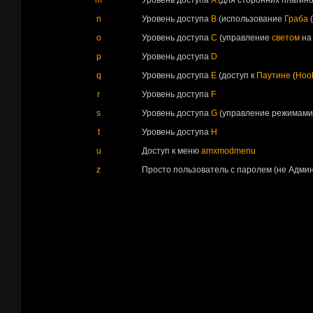
n
Уровень доступа
B
(использование
Граба
o
Уровень доступа
C
(управление
светом
на
p
Уровень доступа
D
q
Уровень доступа
E
(доступ к
Паутине
(
Hoo
r
Уровень доступа
F
s
Уровень доступа
G
(управление режимами
t
Уровень доступа
H
u
Доступ к меню
amxmodmenu
z
Просто пользователь с паролем (не Админ