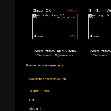
Classic CS
Offline
GunGame Wo
de_mirage_2x2
Игроки:
0
/
19
Игроки:
Сервер заполнен на
0%
Сервер заполне
Адрес:
PWRFACTORY.RU:27015
Адрес:
PWRFAC
Статистика
|
Подключиться
Статистика
|
9
Всего игроков на серверах:
Поисковая система банов
Форма Поиска
Ник
Steam ID