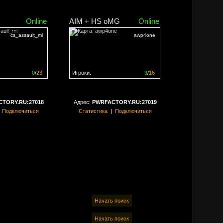
Online
AIM + HS oMG
Online
cs_assault_mi
awp4one
0
/
23
Игроки:
9
/
16
ен на
0%
Сервер заполнен на
56%
TORY.RU:27018
Адрес:
PWRFACTORY.RU:27019
|
Подключиться
Статистика
|
Подключиться