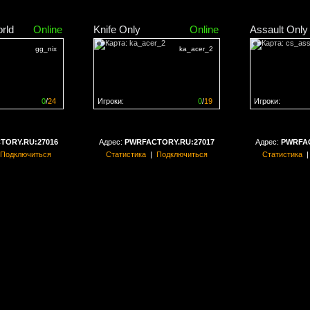
rld
Online
Knife Only
Online
Assault Only
gg_nix
ka_acer_2
0
/
24
Игроки:
0
/
19
Игроки:
н на
0%
Сервер заполнен на
0%
Сервер заполн
TORY.RU:27016
Адрес:
PWRFACTORY.RU:27017
Адрес:
PWRFAC
Подключиться
Статистика
|
Подключиться
Статистика