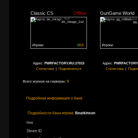
Classic CS
Offline
GunGame World
de_mirage_2x2
gg_
Игроки:
0
/
19
Игроки:
Сервер заполнен на
0%
Сервер заполнен на
0
Адрес:
PWRFACTORY.RU:27015
Адрес:
PWRFACTORY.
Статистика
|
Подключиться
Статистика
|
Подкл
9
Всего игроков на серверах:
Подробная информация о бане
Подробности бана игрока:
Beatkinson
Ник
Steam ID