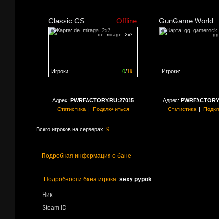
Classic CS
Offline
GunGame World
de_mirage_2x2
gg
Игроки:
0
/
19
Игроки:
Сервер заполнен на
0%
Сервер заполнен на
0
Адрес:
PWRFACTORY.RU:27015
Адрес:
PWRFACTORY.
Статистика
|
Подключиться
Статистика
|
Подкл
9
Всего игроков на серверах:
Подробная информация о бане
Подробности бана игрока:
sexy pypok
Ник
Steam ID