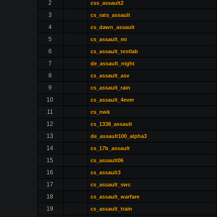
2
css_assault2
3
cs_rats_assault
4
cs_dawn_assault
5
cs_assault_mi
6
cs_assault_testlab
7
de_assault_night
8
cs_assault_asv
9
cs_assault_rain
10
cs_assault_4ever
11
cs_nwk
12
cs_1338_assault
13
de_assault100_alpha3
14
cs_17b_assault
15
cs_assault06
16
cs_assault3
17
cs_assault_swc
18
cs_assault_warfare
19
cs_assault_train