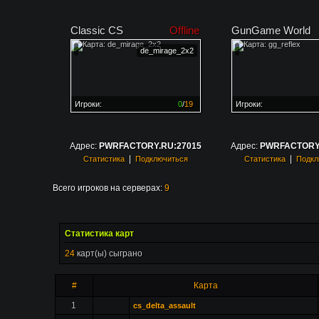
Classic CS
Offline
GunGame World
de_mirage_2x2
Игроки:
0
/
19
Игроки:
Сервер заполнен на
0%
Сервер заполнен на
0
Адрес:
PWRFACTORY.RU:27015
Адрес:
PWRFACTORY.
|
|
Статистика
Подключиться
Статистика
Подкл
Всего игроков на серверах:
9
Статистика карт
24
карт(ы) сыграно
#
Карта
1
cs_delta_assault