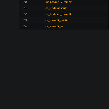
20
q2_assault_v_mihey
21
cs_underassault
22
cs_tierheim_assault
23
cs_assault_militia
24
cs_assault_ec