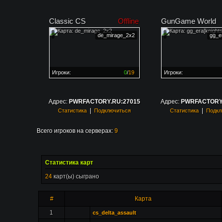
Classic CS
Offline
GunGame World
de_mirage_2x2
gg_er
Игроки:
0
/
19
Игроки:
Сервер заполнен на
0%
Сервер заполнен на
0
Адрес:
PWRFACTORY.RU:27015
Адрес:
PWRFACTORY.
|
|
Статистика
Подключиться
Статистика
Подкл
Всего игроков на серверах:
9
Статистика карт
24
карт(ы) сыграно
#
Карта
1
cs_delta_assault