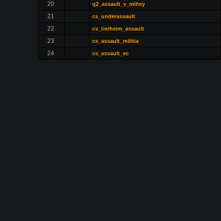
20
q2_assault_v_mihey
21
cs_underassault
22
cs_tierheim_assault
23
cs_assault_militia
24
cs_assault_ec