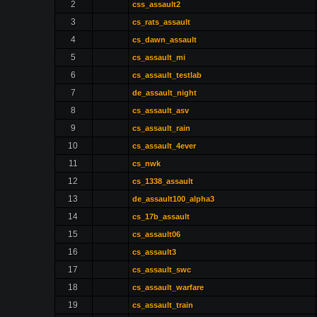
2
css_assault2
3
cs_rats_assault
4
cs_dawn_assault
5
cs_assault_mi
6
cs_assault_testlab
7
de_assault_night
8
cs_assault_asv
9
cs_assault_rain
10
cs_assault_4ever
11
cs_nwk
12
cs_1338_assault
13
de_assault100_alpha3
14
cs_17b_assault
15
cs_assault06
16
cs_assault3
17
cs_assault_swc
18
cs_assault_warfare
19
cs_assault_train