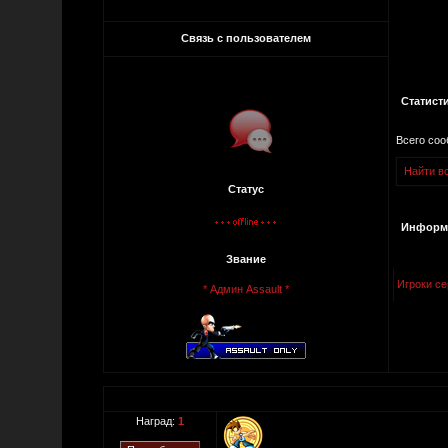
Связь с пользователем
Статист
Всего со
Найти в
Статус
Информа
Звание
Игроки се
* Админ Assault *
Наград:
1