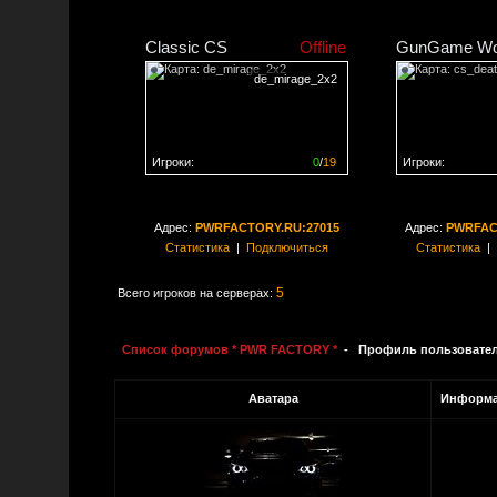
Classic CS
Offline
GunGame Wo
de_mirage_2x2
Игроки:
0
/
19
Игроки:
Сервер заполнен на
0%
Сервер заполне
Адрес:
PWRFACTORY.RU:27015
Адрес:
PWRFAC
Статистика
|
Подключиться
Статистика
|
5
Всего игроков на серверах:
Список форумов * PWR FACTORY *
- Профиль пользовате
Аватара
Информа