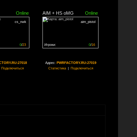
Online
AIM + HS oMG
Online
cs_nwk
aim_pistol
0
/
23
Игроки:
0
/
16
ен на
0%
Сервер заполнен на
0%
TORY.RU:27018
Адрес:
PWRFACTORY.RU:27019
|
Подключиться
Статистика
|
Подключиться