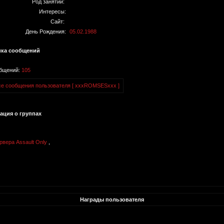
Род занятий:
Интересы:
Сайт:
День Рождения:
05.02.1988
ика сообщений
общений:
105
се сообщения пользователя [ xxxROMSESxxx ]
ция о группах
рвера Assault Only
,
Награды пользователя