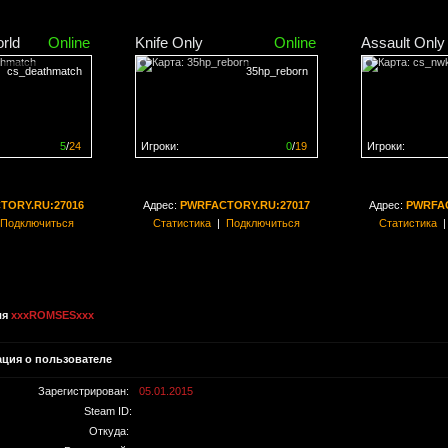
rld
Online
Knife Only
Online
Assault Only
cs_deathmatch
35hp_reborn
5
/
24
Игроки:
0
/
19
Игроки:
н на
20%
Сервер заполнен на
0%
Сервер заполн
TORY.RU:27016
Адрес:
PWRFACTORY.RU:27017
Адрес:
PWRFAC
Подключиться
Статистика
|
Подключиться
Статистика
ля
xxxROMSESxxx
ция о пользователе
Зарегистрирован:
05.01.2015
Steam ID:
Откуда: