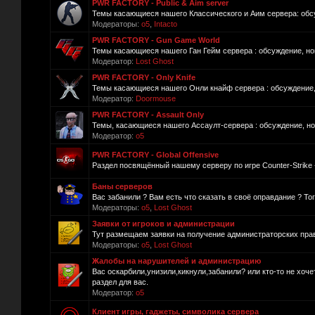
PWR FACTORY - Public & Aim server
Темы касающиеся нашего Классического и Аим сервера: обсуж
Модераторы:
o5
,
Intacto
PWR FACTORY - Gun Game World
Темы касающиеся нашего Ган Гейм сервера : обсуждение, нов
Модератор:
Lost Ghost
PWR FACTORY - Only Knife
Темы касающиеся нашего Онли кнайф сервера : обсуждение, 
Модератор:
Doormouse
PWR FACTORY - Assault Only
Темы, касающиеся нашего Ассаулт-сервера : обсуждение, нов
Модератор:
o5
PWR FACTORY - Global Offensive
Раздел посвящённый нашему серверу по игре Counter-Strike -
Баны серверов
Вас забанили ? Вам есть что сказать в своё оправдание ? То
Модераторы:
o5
,
Lost Ghost
Заявки от игроков и администрации
Тут размещаем заявки на получение администраторских прав
Модераторы:
o5
,
Lost Ghost
Жалобы на нарушителей и администрацию
Вас оскарбили,унизили,кикнули,забанили? или кто-то не хоч
раздел для вас.
Модератор:
o5
Клиент игры, гаджеты, символика сервера