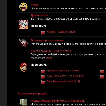
Флуд
В данном разделе будут размещаться темы, которые не вош
Другие игры
Во что мы играем, в свободное от Counter Strike время :)
Подфорум:
Халява. Подарки. Акции!
Встречи игроков в реале
Фотографии и организация встречь игроков в реальной жизни.
8 бит в сердцах - 8 bit in hearts
В разделе вы найдетё саундтреки к играм с разных старых ко
Модератор:
bibika
Подфорумы:
Трекерная музыка и чиптюн
New Retro Wave (The style 80s)
Sega Megadrive игры [16 bit]
Коммерческий раздел
Раздел коммерческих услуг и спонсоров
Информацию об услугах предоставляемых нашим проектом, п