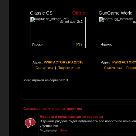
Classic CS
Offline
GunGame World
de_mirage_2x2
g
Игроки:
0
/
19
Игроки:
Сервер заполнен на
0%
Сервер заполнен на
0
Адрес:
PWRFACTORY.RU:27015
Адрес:
PWRFACTORY.
Статистика
|
Подключиться
Статистика
|
Подкл
9
Всего игроков на серверах:
Сервера и всё что на них творится
Новости и предложения по серверам
В данном разделе будут публиковать все новости по измене
улучшению.
Модератор:
bibika