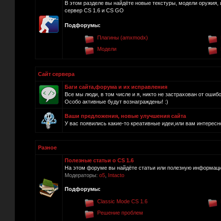
В этом разделе вы найдёте новые текстуры, модели оружия, 
сервер CS 1.6 и CS GO
Подфорумы:
Плагины (amxmodx)
Модели
Сайт сервера
Баги сайта,форума и их исправления
Все мы люди, в том числе и я, никто не застрахован от ошиб
Особо активные будут вознаграждены! :)
Ваши предложения, новые улучшения сайта
У вас появились какие-то креативные идеи,или вам интересно
Разное
Полезные статьи о CS 1.6
На этом форуме вы найдёте статьи или полезную информацию
Модераторы:
o5
,
Intacto
Подфорумы:
Classic Mode CS 1.6
Решение проблем