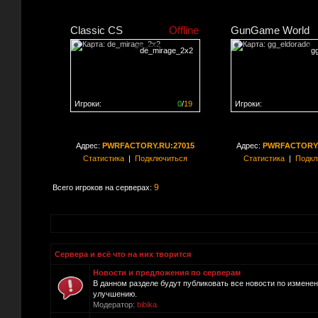
Classic CS
Offline
GunGame World
de_mirage_2x2
g
Игроки:
0
/
19
Игроки:
Сервер заполнен на
0%
Сервер заполнен на
0
Адрес:
PWRFACTORY.RU:27015
Адрес:
PWRFACTORY.
Статистика
|
Подключиться
Статистика
|
Подкл
9
Всего игроков на серверах:
Сервера и всё что на них творится
Новости и предложения по серверам
В данном разделе будут публиковать все новости по измене
улучшению.
Модератор:
bibika