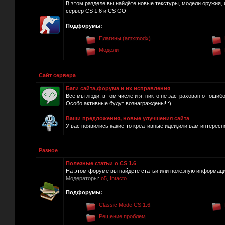
В этом разделе вы найдёте новые текстуры, модели оружия, 
сервер CS 1.6 и CS GO
Подфорумы:
Плагины (amxmodx)
Модели
Сайт сервера
Баги сайта,форума и их исправления
Все мы люди, в том числе и я, никто не застрахован от ошиб
Особо активные будут вознаграждены! :)
Ваши предложения, новые улучшения сайта
У вас появились какие-то креативные идеи,или вам интересно
Разное
Полезные статьи о CS 1.6
На этом форуме вы найдёте статьи или полезную информацию
Модераторы:
o5
,
Intacto
Подфорумы:
Classic Mode CS 1.6
Решение проблем