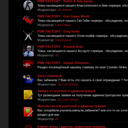
PWR FACTORY - Public & Aim server
Темы касающиеся нашего Классического и Аим сервера: обсуж
Модераторы:
o5
,
Intacto
PWR FACTORY - Gun Game World
Темы касающиеся нашего Ган Гейм сервера : обсуждение, нов
Модератор:
Lost Ghost
PWR FACTORY - Only Knife
Темы касающиеся нашего Онли кнайф сервера : обсуждение, 
Модератор:
Doormouse
PWR FACTORY - Assault Only
Темы, касающиеся нашего Ассаулт-сервера : обсуждение, нов
Модератор:
o5
PWR FACTORY - Global Offensive
Раздел посвящённый нашему серверу по игре Counter-Strike -
Баны серверов
Вас забанили ? Вам есть что сказать в своё оправдание ? То
Модераторы:
o5
,
Lost Ghost
Заявки от игроков и администрации
Тут размещаем заявки на получение администраторских прав
Модераторы:
o5
,
Lost Ghost
Жалобы на нарушителей и администрацию
Вас оскарбили,унизили,кикнули,забанили? или кто-то не хоч
раздел для вас.
Модератор:
o5
Клиент игры, гаджеты, символика сервера