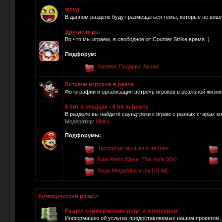
Флуд
В данном разделе будут размещаться темы, которые не вош
Другие игры
Во что мы играем, в свободное от Counter Strike время :)
Подфорум:
Халява. Подарки. Акции!
Встречи игроков в реале
Фотографии и организация встречь игроков в реальной жизни.
8 бит в сердцах - 8 bit in hearts
В разделе вы найдетё саундтреки к играм с разных старых ко
Модератор:
bibika
Подфорумы:
Трекерная музыка и чиптюн
New Retro Wave (The style 80s)
Sega Megadrive игры [16 bit]
Коммерческий раздел
Раздел коммерческих услуг и спонсоров
Информацию об услугах предоставляемых нашим проектом, п