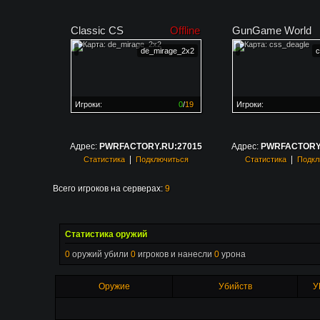
Classic CS
Offline
GunGame World
de_mirage_2x2
c
Игроки:
0
/
19
Игроки:
Сервер заполнен на
0%
Сервер заполнен на
0
Адрес:
PWRFACTORY.RU:27015
Адрес:
PWRFACTORY.
|
|
Статистика
Подключиться
Статистика
Подкл
Всего игроков на серверах:
9
Статистика оружий
0
оружий убили
0
игроков и нанесли
0
урона
Оружие
Убийств
У