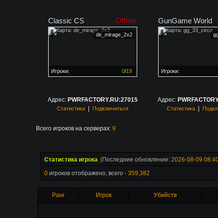
Classic CS
Offline
GunGame World
de_mirage_2x2
g
Игроки:
0
/
19
Игроки:
Сервер заполнен на
0%
Сервер заполнен на
0
Адрес:
PWRFACTORY.RU:27015
Адрес:
PWRFACTORY.
|
|
Статистика
Подключиться
Статистика
Подкл
Всего игроков на серверах:
9
Статистика игрока
(Последние обновление:
2026-08-09 08:4
0
игроков отображено, всего -
359,382
Ранг
Игрок
Убийств