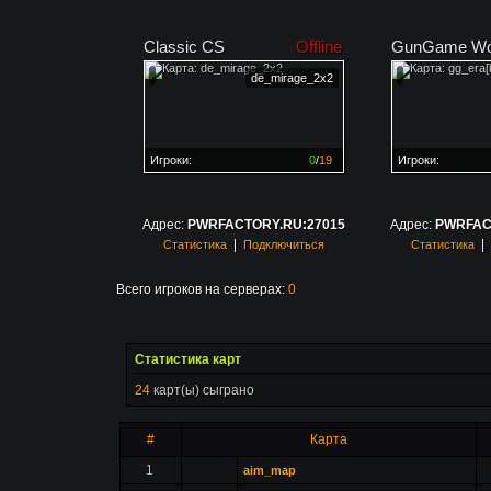
Classic CS
Offline
GunGame Wo
de_mirage_2x2
Игроки:
0
/
19
Игроки:
Сервер заполнен на
0%
Сервер заполне
Адрес:
PWRFACTORY.RU:27015
Адрес:
PWRFAC
|
|
Статистика
Подключиться
Статистика
Всего игроков на серверах:
0
Статистика карт
24
карт(ы) сыграно
#
Карта
1
aim_map