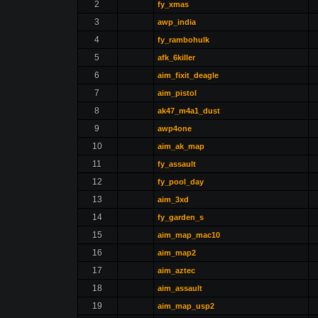
2
fy_xmas
3
awp_india
4
fy_rambohulk
5
afk_6killer
6
aim_fixit_deagle
7
aim_pistol
8
ak47_m4a1_dust
9
awp4one
10
aim_ak_map
11
fy_assault
12
fy_pool_day
13
aim_3xd
14
fy_garden_s
15
aim_map_mac10
16
aim_map2
17
aim_aztec
18
aim_assault
19
aim_map_usp2