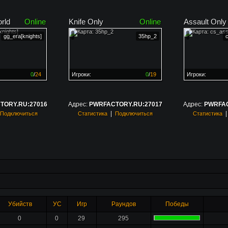
rld
Online
Knife Only
Online
Assault Only
gg_era[knights]
35hp_2
0
/
24
Игроки:
0
/
19
Игроки:
н на
0%
Сервер заполнен на
0%
Сервер заполн
TORY.RU:27016
Адрес:
PWRFACTORY.RU:27017
Адрес:
PWRFAC
|
Подключиться
Статистика
Подключиться
Статистика
Убийств
УС
Игр
Раундов
Победы
0
0
29
295