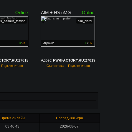
Online
AIM + HS oMG
Online
cs_assault_testlab
aim_pistol
0
/
23
Игроки:
0
/
16
ен на
0%
Сервер заполнен на
0%
TORY.RU:27018
Адрес:
PWRFACTORY.RU:27019
|
|
Подключиться
Статистика
Подключиться
Время онлайн
Последняя игра
03:40:43
2026-08-07