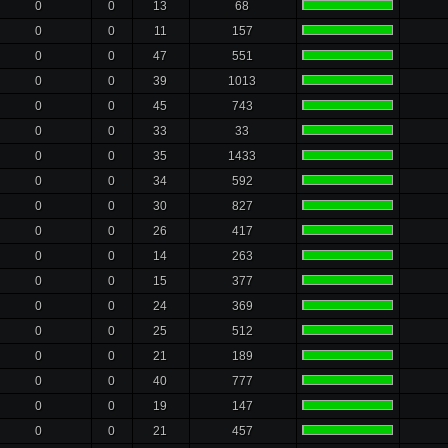
0
0
13
68
0
0
11
157
0
0
47
551
0
0
39
1013
0
0
45
743
0
0
33
33
0
0
35
1433
0
0
34
592
0
0
30
827
0
0
26
417
0
0
14
263
0
0
15
377
0
0
24
369
0
0
25
512
0
0
21
189
0
0
40
777
0
0
19
147
0
0
21
457