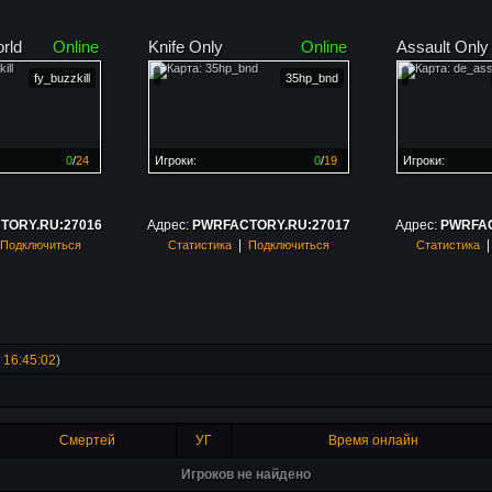
rld
Online
Knife Only
Online
Assault Only
fy_buzzkill
35hp_bnd
0
/
24
Игроки:
0
/
19
Игроки:
н на
0%
Сервер заполнен на
0%
Сервер заполн
TORY.RU:27016
Адрес:
PWRFACTORY.RU:27017
Адрес:
PWRFAC
|
Подключиться
Статистика
Подключиться
Статистика
 16:45:02
)
Смертей
УГ
Время онлайн
Игроков не найдено