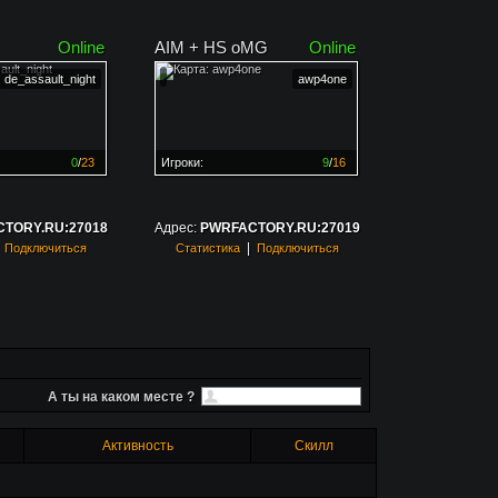
Online
AIM + HS oMG
Online
de_assault_night
awp4one
0
/
23
Игроки:
9
/
16
ен на
0%
Сервер заполнен на
56%
TORY.RU:27018
Адрес:
PWRFACTORY.RU:27019
|
|
Подключиться
Статистика
Подключиться
А ты на каком месте ?
Активность
Скилл