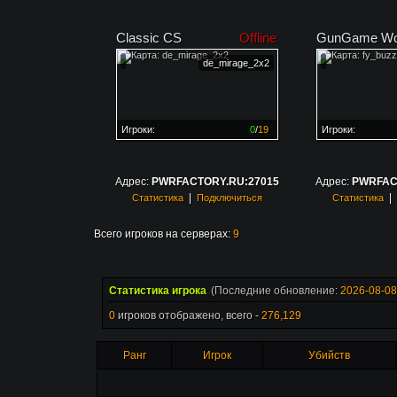
Classic CS
Offline
GunGame Wo
de_mirage_2x2
Игроки:
0
/
19
Игроки:
Сервер заполнен на
0%
Сервер заполне
Адрес:
PWRFACTORY.RU:27015
Адрес:
PWRFAC
|
|
Статистика
Подключиться
Статистика
Всего игроков на серверах:
9
Статистика игрока
(Последние обновление:
2026-08-08
0
игроков отображено, всего -
276,129
Ранг
Игрок
Убийств