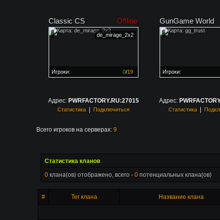
Classic CS
Offline
GunGame World
de_mirage_2x2
Игроки:
0
/
19
Игроки:
Сервер заполнен на
0%
Сервер заполнен на
0
Адрес:
PWRFACTORY.RU:27015
Адрес:
PWRFACTORY.
|
|
Статистика
Подключиться
Статистика
Подкл
Всего игроков на серверах:
9
Статистика кланов
0
клана(ов) отображено, всего -
0
потенциальных клана(ов)
#
Тег клана
Название клана