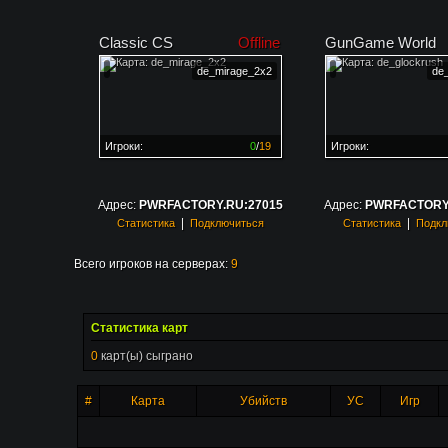
Classic CS
Offline
GunGame World
de_mirage_2x2
de
Игроки:
0
/
19
Игроки:
Сервер заполнен на
0%
Сервер заполнен на
0
Адрес:
PWRFACTORY.RU:27015
Адрес:
PWRFACTORY.
|
|
Статистика
Подключиться
Статистика
Подкл
Всего игроков на серверах:
9
Статистика карт
0
карт(ы) сыграно
#
Карта
Убийств
УС
Игр