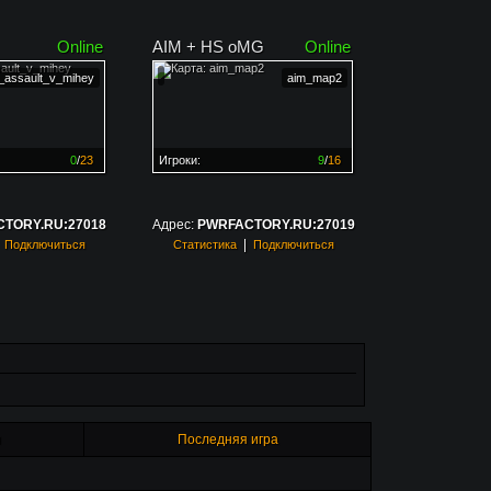
Online
AIM + HS oMG
Online
_assault_v_mihey
aim_map2
0
/
23
Игроки:
9
/
16
ен на
0%
Сервер заполнен на
56%
TORY.RU:27018
Адрес:
PWRFACTORY.RU:27019
|
|
Подключиться
Статистика
Подключиться
н
Последняя игра