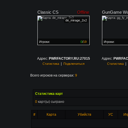
Classic CS
Offline
GunGame Wo
de_mirage_2x2
Игроки:
0
/
19
Игроки:
Сервер заполнен на
0%
Сервер заполне
Адрес:
PWRFACTORY.RU:27015
Адрес:
PWRFAC
|
|
Статистика
Подключиться
Статистика
Всего игроков на серверах:
9
Статистика карт
0
карт(ы) сыграно
#
Карта
Убийств
УС
Иг