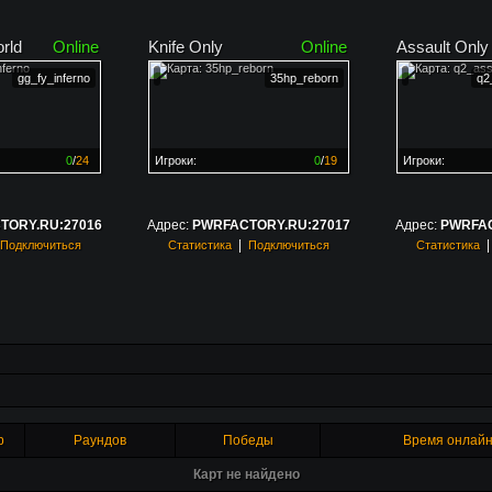
rld
Online
Knife Only
Online
Assault Only
gg_fy_inferno
35hp_reborn
q2
0
/
24
Игроки:
0
/
19
Игроки:
н на
0%
Сервер заполнен на
0%
Сервер заполн
TORY.RU:27016
Адрес:
PWRFACTORY.RU:27017
Адрес:
PWRFAC
|
Подключиться
Статистика
Подключиться
Статистика
р
Раундов
Победы
Время онлай
Карт не найдено