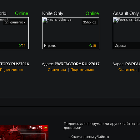
rld
Online
Knife Only
Online
Assault Only
gg_gamerock
35hp_cz
0
/
24
Игроки:
0
/
19
Игроки:
н на
0%
Сервер заполнен на
0%
Сервер заполн
TORY.RU:27016
Адрес:
PWRFACTORY.RU:27017
Адрес:
PWRFAC
|
Подключиться
Статистика
Подключиться
Статистика
Подпись для форума или других сайтов, 
данными:
- Количеством убийств