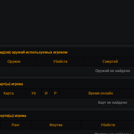
ид(ов) оружий используемых игроком
Оружие
Убийств
Смертей
Оружий не найдено
арт(ы) игрока
Карта
Уб
И
Р
Время онлайн
Карт не найдено
ертв(ы) игрока
Ранг
Жертва
Убийств