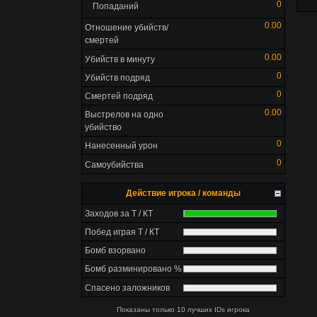
0
Попаданий
0.00
Отношение убийств/
смертей
0.00
Убийств в минуту
0
Убийств подряд
0
Смертей подряд
0.00
Выстрелов на одно
убийство
0
Нанесенный урон
0
Самоубийства
Действие игрока / команды
Заходов за Т / КТ
Побед играя Т / КТ
Бомб взорвано
Бомб разминировано %
Спасено заложников
Показаны только 10 лучших IDs игрока