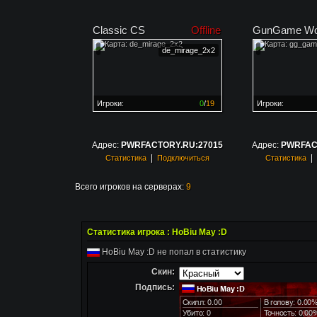
Classic CS
Offline
GunGame Wo
de_mirage_2x2
Игроки:
0
/
19
Игроки:
Сервер заполнен на
0%
Сервер заполне
Адрес:
PWRFACTORY.RU:27015
Адрес:
PWRFAC
|
|
Статистика
Подключиться
Статистика
Всего игроков на серверах:
9
Статистика игрока : HoBiu May :D
HoBiu May :D не попал в статистику
Скин:
Подпись: