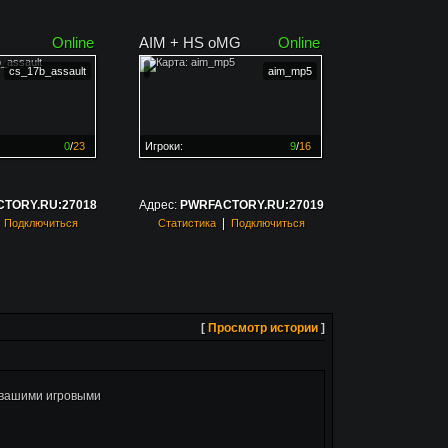
Online
AIM + HS oMG
Online
cs_17b_assault
aim_mp5
0
/
23
Игроки:
9
/
16
ен на
0%
Сервер заполнен на
56%
TORY.RU:27018
Адрес:
PWRFACTORY.RU:27019
|
|
Подключиться
Статистика
Подключиться
[
Просмотр истории
]
с вашими игровыми