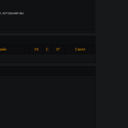
, которыми вы
лайн
Уб
С
УГ
Скилл