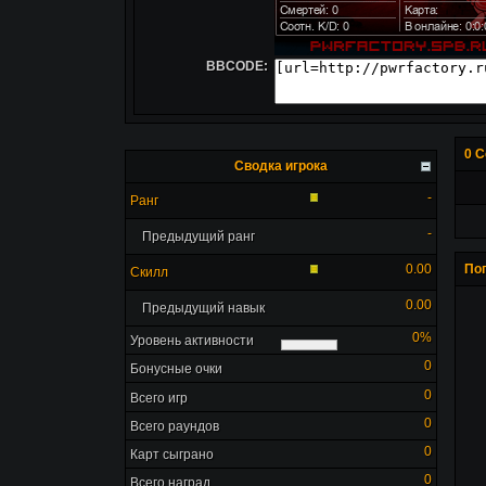
BBCODE:
0 С
Сводка игрока
-
Ранг
-
Предыдущий ранг
0.00
По
Скилл
0.00
Предыдущий навык
0%
Уровень активности
0
Бонусные очки
0
Всего игр
0
Всего раундов
0
Карт сыграно
0
Всего наград