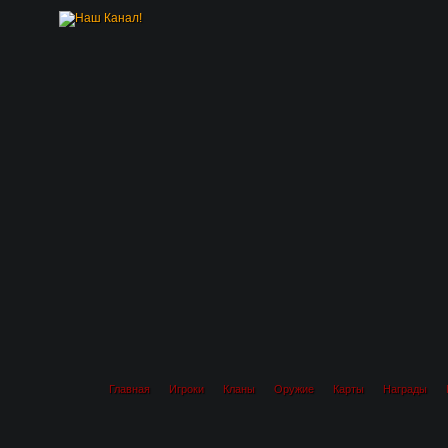
Главная
Игроки
Кланы
Оружие
Карты
Награды