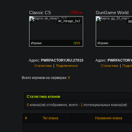
Classic CS
Offline
GunGame World
de_mirage_2x2
gg
Игроки:
0
/
19
Игроки:
Сервер заполнен на
0%
Сервер заполнен на
0
Адрес:
PWRFACTORY.RU:27015
Адрес:
PWRFACTORY.
|
|
Статистика
Подключиться
Статистика
Подкл
Всего игроков на серверах:
9
Статистика кланов
0
клана(ов) отображено, всего -
1
потенциальных клана(ов)
#
Тег клана
Название клана