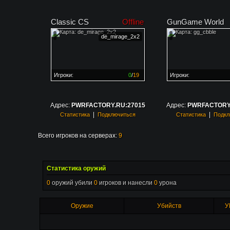
Classic CS
Offline
GunGame World
de_mirage_2x2
Игроки:
0
/
19
Игроки:
Сервер заполнен на
0%
Сервер заполнен на
0
Адрес:
PWRFACTORY.RU:27015
Адрес:
PWRFACTORY.
|
|
Статистика
Подключиться
Статистика
Подкл
Всего игроков на серверах:
9
Статистика оружий
0
оружий убили
0
игроков и нанесли
0
урона
Оружие
Убийств
У