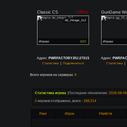
Classic CS
Offline
GunGame Wo
de_mirage_2x2
Игроки:
0
/
19
Игроки:
Сервер заполнен на
0%
Сервер заполне
Адрес:
PWRFACTORY.RU:27015
Адрес:
PWRFAC
|
|
Статистика
Подключиться
Статистика
Всего игроков на серверах:
9
Статистика игрока
(Последние обновление:
2026-08-06
0
игроков отображено, всего -
286,514
Ранг
Игрок
Убийств