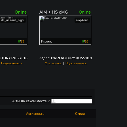
Online
AIM + HS oMG
Online
de_assault_night
awp4one
0
/
23
Игроки:
9
/
16
ен на
0%
Сервер заполнен на
56%
TORY.RU:27018
Адрес:
PWRFACTORY.RU:27019
|
|
Подключиться
Статистика
Подключиться
А ты на каком месте ?
Активность
Скилл