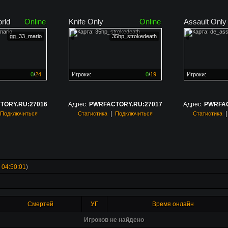
rld
Online
Knife Only
Online
Assault Only
gg_33_mario
35hp_strokedeath
0
/
24
Игроки:
0
/
19
Игроки:
н на
0%
Сервер заполнен на
0%
Сервер заполн
TORY.RU:27016
Адрес:
PWRFACTORY.RU:27017
Адрес:
PWRFAC
|
Подключиться
Статистика
Подключиться
Статистика
 04:50:01
)
Смертей
УГ
Время онлайн
Игроков не найдено