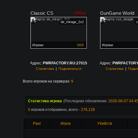
Classic CS
Offline
GunGame World
de_mirage_2x2
c
Игроки:
0
/
19
Игроки:
Сервер заполнен на
0%
Сервер заполнен на
0
Адрес:
PWRFACTORY.RU:27015
Адрес:
PWRFACTORY.
|
|
Статистика
Подключиться
Статистика
Подкл
Всего игроков на серверах:
9
Статистика игрока
(Последние обновление:
2026-08-07 04:4
0
игроков отображено, всего -
276,128
Ранг
Игрок
Убийств