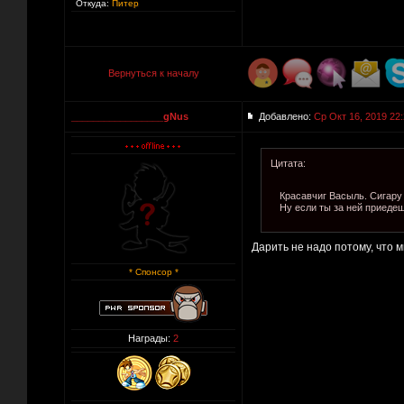
Откуда:
Питер
Вернуться к началу
_________________gNus
Добавлено:
Ср Окт 16, 2019 22
Цитата:
Красавчиг Васыль. Сигару 
Ну если ты за ней приеде
Дарить не надо потому, что мн
* Спонсор *
Награды:
2