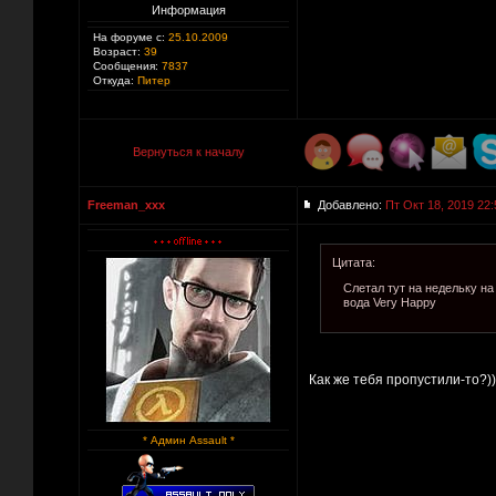
Информация
На форуме с:
25.10.2009
Возраст:
39
Сообщения:
7837
Откуда:
Питер
Вернуться к началу
Freeman_xxx
Добавлено:
Пт Окт 18, 2019 22:
Цитата:
Слетал тут на недельку на
вода Very Happy
Как же тебя пропустили-то?))
* Админ Assault *