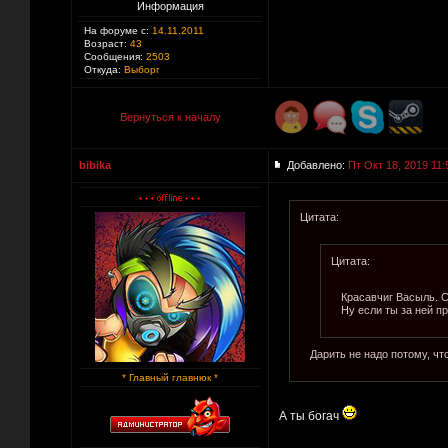
Информация
На форуме с:
14.11.2011
Возраст:
43
Сообщения:
2503
Откуда:
Выборг
Вернуться к началу
bibika
Добавлено:
Пт Окт 18, 2019 11:
Цитата:
Цитата:
Красавчиг Васыль. С
Ну если ты за ней п
Дарить не надо потому, что
* Главный главнюк *
А ты богач