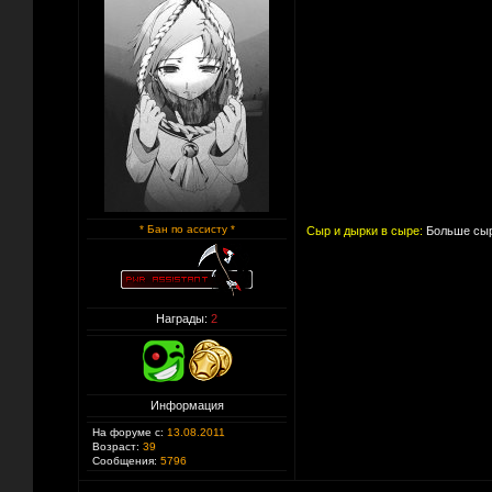
* Бан по ассисту *
Сыр и дырки в сыре:
Больше сыр
Награды:
2
Информация
На форуме с:
13.08.2011
Возраст:
39
Сообщения:
5796