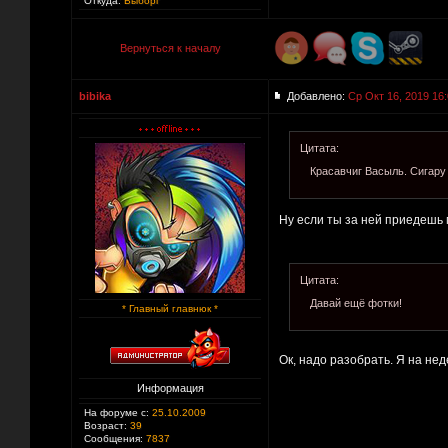
Откуда:
Выборг
Вернуться к началу
bibika
Добавлено:
Ср Окт 16, 2019 16
Цитата:
Красавчиг Васыль. Сигару 
Ну если ты за ней приедешь
Цитата:
Давай ещё фотки!
* Главный главнюк *
Ок, надо разобрать. Я на не
Информация
На форуме с:
25.10.2009
Возраст:
39
Сообщения:
7837