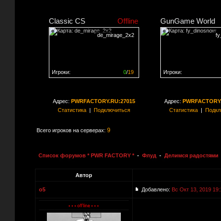
Classic CS
Offline
GunGame World
de_mirage_2x2
f
Игроки:
0
/
19
Игроки:
Сервер заполнен на
0%
Сервер заполнен на
0
Адрес:
PWRFACTORY.RU:27015
Адрес:
PWRFACTORY.
Статистика
|
Подключиться
Статистика
|
Подкл
9
Всего игроков на серверах:
Список форумов * PWR FACTORY *
-
Флуд
-
Делимся радостями
Автор
o5
Добавлено:
Вс Окт 13, 2019 19: