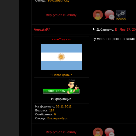
Откуда:
Sevastopol City
Вернуться к началу
AeroztaR*
Добавлено:
Вт Янв 17, 20
у меня вопрос: на каких
* Новая кровь *
Информация
На форуме с:
09.11.2011
Возраст:
114
Сообщения:
6
Откуда:
Екатеринбург
Вернуться к началу