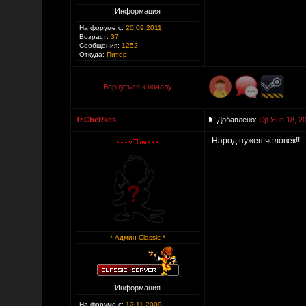
Информация
На форуме с:
20.09.2011
Возраст:
37
Сообщения:
1252
Откуда:
Питер
Вернуться к началу
Tr.CheRkes
Добавлено:
Ср Янв 18, 2
Народ нужен человек!!
* Админ Classic *
Информация
На форуме с:
12.11.2009