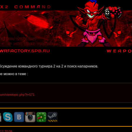
бсуждение командного турнира 2 на 2 и поиск напарников.
е можно в теме :
forum/viewtopic.php?t=571
12 20:06