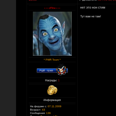
нет это нон стим
Тут вам не там!
* PWR Team *
Награды:
1
Информация
На форуме с:
07.11.2009
Возраст:
43
Сообщения:
136