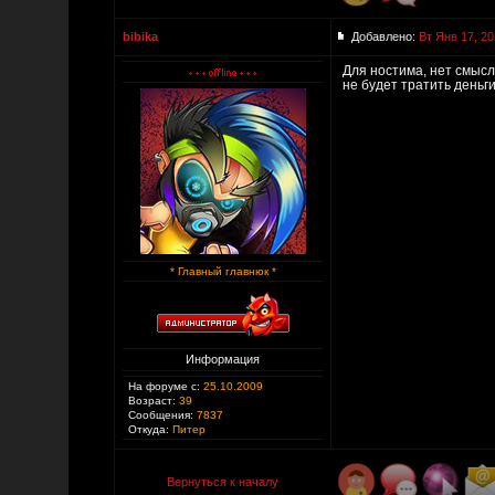
bibika
Добавлено:
Вт Янв 17, 20
Для ностима, нет смысла
не будет тратить деньг
* Главный главнюк *
Информация
На форуме с:
25.10.2009
Возраст:
39
Сообщения:
7837
Откуда:
Питер
Вернуться к началу