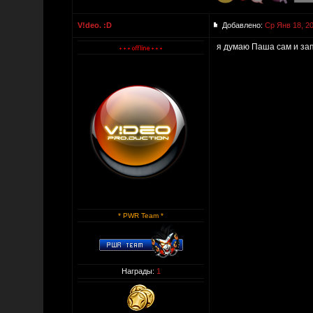
V!deo. :D
Добавлено:
Ср Янв 18, 20
я думаю Паша сам и зап
* PWR Team *
Награды:
1