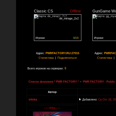
Classic CS
Offline
GunGame Wo
de_mirage_2x2
Игроки:
0
/
19
Игроки:
Сервер заполнен на
0%
Сервер заполне
Адрес:
PWRFACTORY.RU:27015
Адрес:
PWRFAC
Статистика
|
Подключиться
Статистика
|
9
Всего игроков на серверах:
Список форумов * PWR FACTORY *
-
PWR FACTORY - Public 
Автор
bibika
Добавлено:
Ср Окт 26, 20