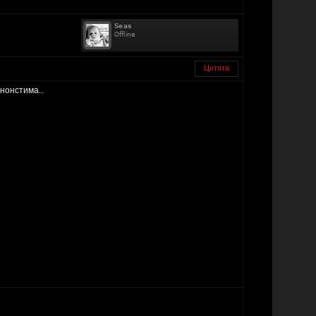
Цитата
 нонстима..