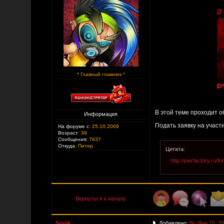
* Главный главнюк *
В этой теме проходит о
Информация
Подать заявку на участи
На форуме с:
25.10.2009
Возраст:
39
Сообщения:
7837
Откуда:
Питер
Цитата:
http://pwrfactory.ru/
Вернуться к началу
Sonik
Добавлено:
Вс Янв 15, 20