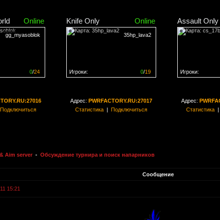
rld
Online
Knife Only
Online
Assault Only
gg_myasoblok
35hp_lava2
0
/
24
Игроки:
0
/
19
Игроки:
н на
0%
Сервер заполнен на
0%
Сервер заполн
TORY.RU:27016
Адрес:
PWRFACTORY.RU:27017
Адрес:
PWRFAC
Подключиться
Статистика
|
Подключиться
Статистика
& Aim server
-
Обсуждение турнира и поиск напарников
Сообщение
11 15:21