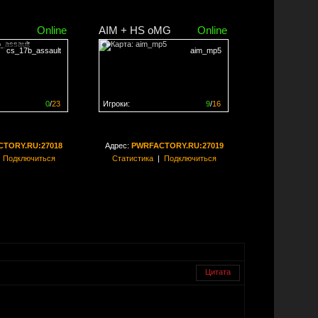
Online
AIM + HS oMG
Online
cs_17b_assault
aim_mp5
0
/
23
Игроки:
9
/
16
ен на
0%
Сервер заполнен на
56%
TORY.RU:27018
Адрес:
PWRFACTORY.RU:27019
|
Подключиться
Статистика
|
Подключиться
Цитата