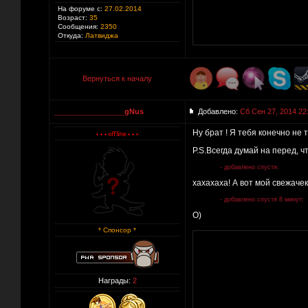
На форуме с:
27.02.2014
Возраст:
35
Сообщения:
2350
Откуда:
Латвиджа
Вернуться к началу
_________________gNus
Добавлено:
Сб Сен 27, 2014 22
Ну брат ! Я тебя конечно не т
P.S.Всегда думай на перед, ч
- добавлено спустя:
xaxaxaxa! А вот мой свежачек
- добавлено спустя 8 минут:
О)
* Спонсор *
Награды:
2