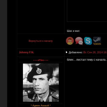
Шах и мат.
Вернуться к началу
Johnny F.N.
Добавлено:
Вс Сен 28, 2014 16
блин... листал тему с начал
* Админ Assault *