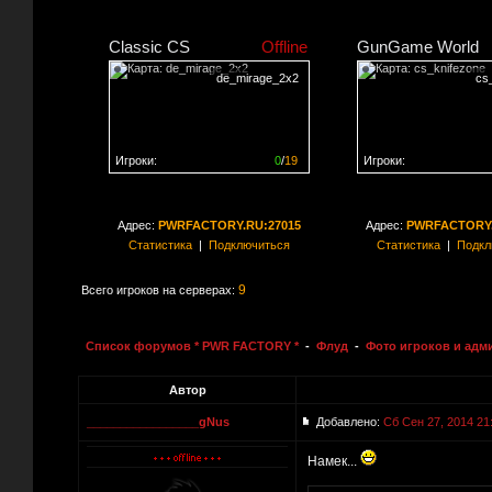
Classic CS
Offline
GunGame World
de_mirage_2x2
cs
Игроки:
0
/
19
Игроки:
Сервер заполнен на
0%
Сервер заполнен на
0
Адрес:
PWRFACTORY.RU:27015
Адрес:
PWRFACTORY.
Статистика
|
Подключиться
Статистика
|
Подкл
9
Всего игроков на серверах:
Список форумов * PWR FACTORY *
-
Флуд
-
Фото игроков и адм
Автор
_________________gNus
Добавлено:
Сб Сен 27, 2014 21
Намек...