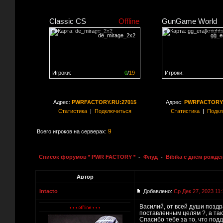
Classic CS
Offline
GunGame World
de_mirage_2x2
gg_er
Игроки:
0
/
19
Игроки:
Сервер заполнен на
0%
Сервер заполнен на
0
Адрес:
PWRFACTORY.RU:27015
Адрес:
PWRFACTORY.
Статистика
|
Подключиться
Статистика
|
Подкл
9
Всего игроков на серверах:
Список форумов * PWR FACTORY *
-
Флуд
-
Bibika с днём рожде
Автор
Intacto
Добавлено:
Ср Дек 27, 2023 11:
Василий, от всей души поздр
поставленным целям ?, а так
Спасибо тебе за то, что под