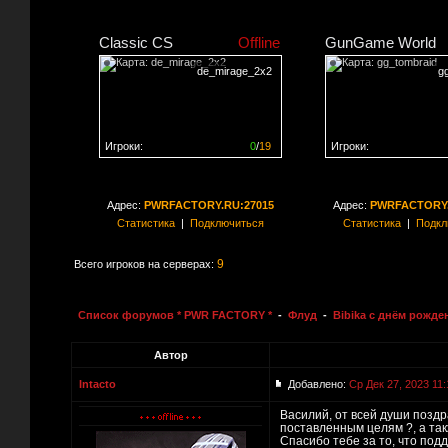
Classic CS
Offline
GunGame World
de_mirage_2x2
g
Игроки:
0
/
19
Игроки:
Сервер заполнен на
0%
Сервер заполнен на
0
Адрес:
PWRFACTORY.RU:27015
Адрес:
PWRFACTORY.
Статистика
|
Подключиться
Статистика
|
Подкл
9
Всего игроков на серверах:
Список форумов * PWR FACTORY *
-
Флуд
-
Bibika с днём рожде
Автор
Intacto
Добавлено:
Ср Дек 27, 2023 11:
Василий, от всей души поздр
поставленным целям ?, а так
Спасибо тебе за то, что под