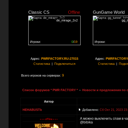
Classic CS
Offline
GunGame World
de_mirage_2x2
gg_t
Игроки:
0
/
19
Игроки:
Сервер заполнен на
0%
Сервер заполнен на
0
Адрес:
PWRFACTORY.RU:27015
Адрес:
PWRFACTORY.
Статистика
|
Подключиться
Статистика
|
Подкл
9
Всего игроков на серверах:
Список форумов * PWR FACTORY *
-
Новости и предложения по 
Автор
HEHABUSTb
Добавлено:
Сб Окт 21, 2023 23
А можно выключить спам в ча
@bibika