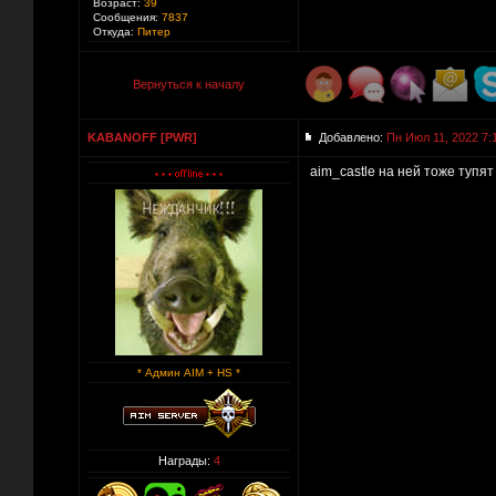
Возраст:
39
Сообщения:
7837
Откуда:
Питер
Вернуться к началу
KABANOFF [PWR]
Добавлено:
Пн Июл 11, 2022 7:
aim_castle на ней тоже тупят
* Админ AIM + HS *
Награды:
4