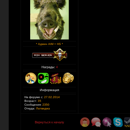
* Админ AIM + HS *
Награды:
4
Информация
На форуме с:
27.02.2014
Возраст:
35
Сообщения:
2350
Откуда:
Латвиджа
Вернуться к началу