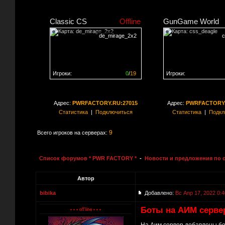
Classic CS
Offline
GunGame World
de_mirage_2x2
c
Игроки:
0
/
19
Игроки:
Сервер заполнен на
0%
Сервер заполнен на
0
Адрес:
PWRFACTORY.RU:27015
Адрес:
PWRFACTORY.
Статистика
|
Подключиться
Статистика
|
Подкл
9
Всего игроков на серверах:
Список форумов * PWR FACTORY *
-
Новости и предложения по 
Автор
bibika
Добавлено:
Вс Апр 17, 2022 0:4
Боты на АИМ серве