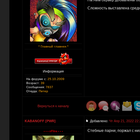
На Аим сервер добавлены бо
Сложность выставлена сред
* Главный главнюк *
Информация
На форуме с:
25.10.2009
Возраст:
39
Сообщения:
7837
Откуда:
Питер
Вернуться к началу
KABANOFF [PWR]
Добавлено:
Чт Апр 21, 2022 22:
Стебные парни, поржал с ни