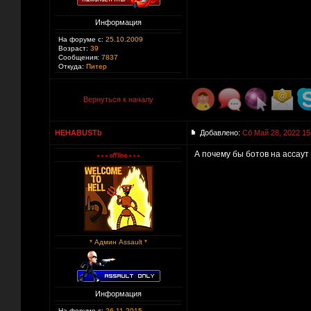
Информация
На форуме с:
25.10.2009
Возраст:
39
Сообщения:
7837
Откуда:
Питер
Вернуться к началу
HEHABUSTb
Добавлено:
Сб Май 28, 2022 15
А почему бы ботов на ассаут
* Админ Assault *
Информация
На форуме с:
26.11.2015