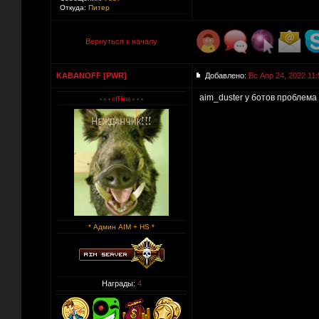
Откуда:
Питер
Вернуться к началу
KABANOFF [PWR]
Добавлено:
Вс Апр 24, 2022 11:
aim_duster у ботов проблема 
* Админ AIM + HS *
Награды:
4