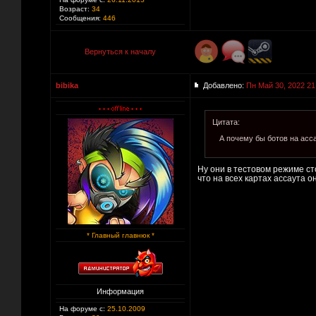
Возраст:
34
Сообщения:
446
Вернуться к началу
bibika
Добавлено:
Пн Май 30, 2022 21
Цитата:
А почему бы ботов на асса
Ну они в тестовом режиме сто
что на всех картах ассаута он
* Главный главнюк *
Информация
На форуме с:
25.10.2009