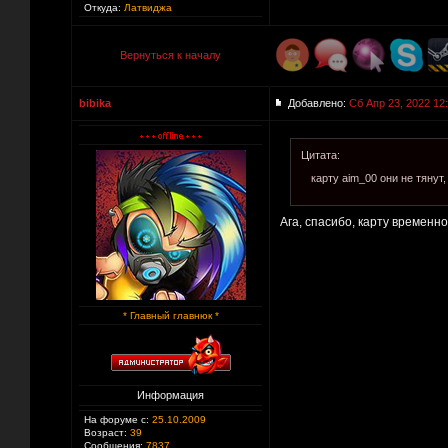
Откуда:
Латвиджа
Вернуться к началу
bibika
Добавлено:
Сб Апр 23, 2022 12
Цитата:
карту aim_00 они не тянут,
Ага, спасибо, карту временно
* Главный главнюк *
Информация
На форуме с:
25.10.2009
Возраст:
39
Сообщения:
7837