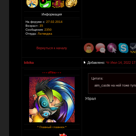
Информация
На форуме с:
27.02.2014
Возраст:
35
Сообщения:
2350
Откуда:
Латвиджа
Вернуться к началу
bibika
Добавлено:
Чт Июл 14, 2022 17
Цитата:
aim_castle на ней тоже ту
Убрал
* Главный главнюк *