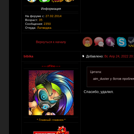
Информация
На форуме с:
27.02.2014
Возраст:
35
Сообщения:
2350
Откуда:
Латвиджа
Вернуться к началу
bibika
Добавлено:
Вс Апр 24, 2022 20
Цитата:
aim_duster у ботов пробле
Спасибо, удалил.
* Главный главнюк *