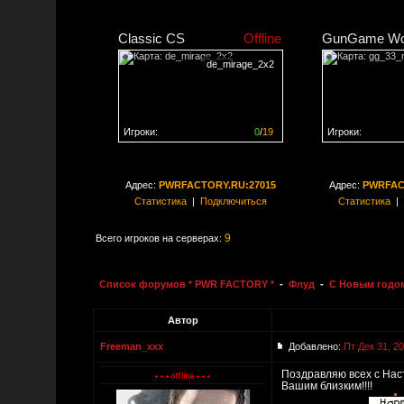
Classic CS
Offline
GunGame Wo
de_mirage_2x2
Игроки:
0
/
19
Игроки:
Сервер заполнен на
0%
Сервер заполне
Адрес:
PWRFACTORY.RU:27015
Адрес:
PWRFAC
Статистика
|
Подключиться
Статистика
|
9
Всего игроков на серверах:
Список форумов * PWR FACTORY *
-
Флуд
-
С Новым годом
Автор
Freeman_xxx
Добавлено:
Пт Дек 31, 2
Поздравляю всех с Наст
Вашим близким!!!!