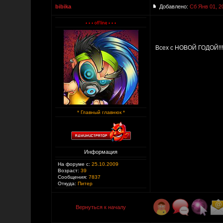
bibika
Добавлено:
Сб Янв 01, 2
Всех с НОВОЙ ГОДОЙ!!!!
* Главный главнюк *
Информация
На форуме с:
25.10.2009
Возраст:
39
Сообщения:
7837
Откуда:
Питер
Вернуться к началу