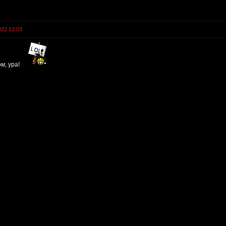
022 13:03
м, ура!