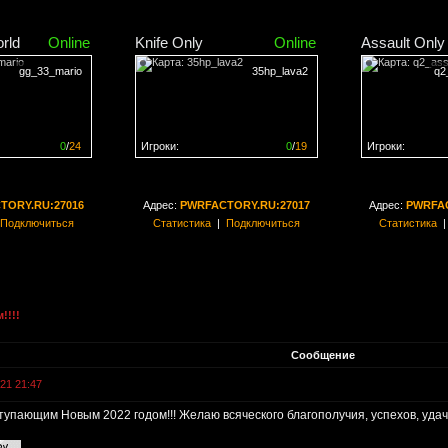
rld
Online
Knife Only
Online
Assault Only
gg_33_mario
35hp_lava2
q2
0
/
24
Игроки:
0
/
19
Игроки:
н на
0%
Сервер заполнен на
0%
Сервер заполн
TORY.RU:27016
Адрес:
PWRFACTORY.RU:27017
Адрес:
PWRFAC
Подключиться
Статистика
|
Подключиться
Статистика
!!!!
Сообщение
021 21:47
упающим Новым 2022 годом!!! Желаю всяческого благополучия, успехов, удачи