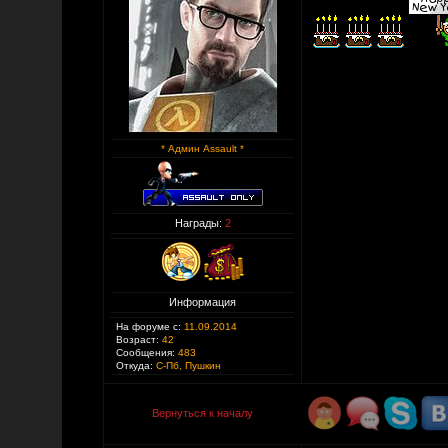
* Админ Assault *
Награды:
2
Информация
На форуме с:
11.09.2014
Возраст:
42
Сообщения:
483
Откуда:
С-Пб, Пушкин
Вернуться к началу