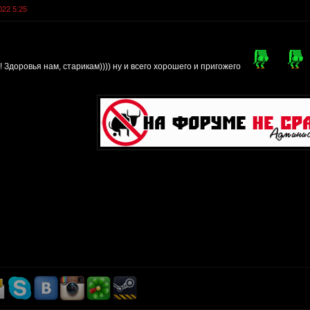
022 5:25
 Здоровья нам, старикам)))) ну и всего хорошего и пригожего