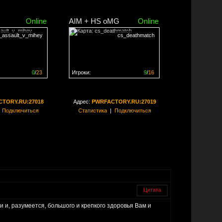
Online
AIM + HS oMG
Online
_assault_v_mihey
cs_deathmatch
0
/
23
Игроки:
9
/
16
ен на
0%
Сервер заполнен на
56%
TORY.RU:27018
Адрес:
PWRFACTORY.RU:27019
|
Подключиться
Статистика
|
Подключиться
Цитата
 и, разумеется, большого и крепкого здоровья Вам и