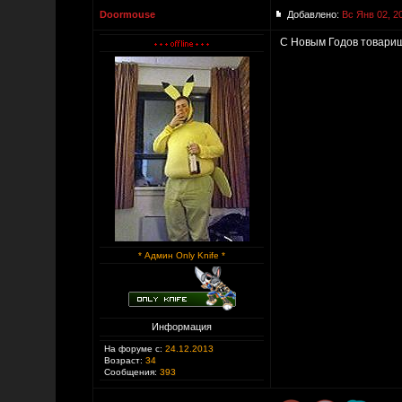
Doormouse
Добавлено:
Вс Янв 02, 2
С Новым Годов товари
* Админ Only Knife *
Информация
На форуме с:
24.12.2013
Возраст:
34
Сообщения:
393