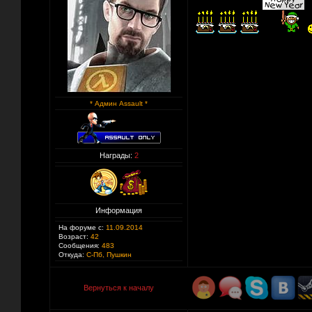
* Админ Assault *
Награды:
2
Информация
На форуме с:
11.09.2014
Возраст:
42
Сообщения:
483
Откуда:
С-Пб, Пушкин
Вернуться к началу