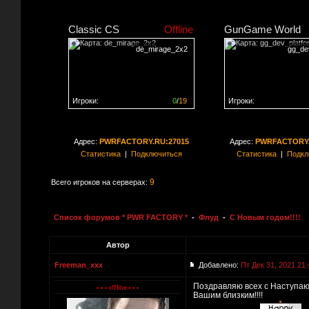
Classic CS
Offline
GunGame World
de_mirage_2x2
gg_de
Игроки:
0
/
19
Игроки:
Сервер заполнен на
0%
Сервер заполнен на
0
Адрес:
PWRFACTORY.RU:27015
Адрес:
PWRFACTORY.
Статистика
|
Подключиться
Статистика
|
Подкл
9
Всего игроков на серверах:
Список форумов * PWR FACTORY *
-
Флуд
-
С Новым годом!!!!
Автор
Freeman_xxx
Добавлено:
Пт Дек 31, 2021 21:
Поздравляю всех с Наступающ
Вашим близким!!!!