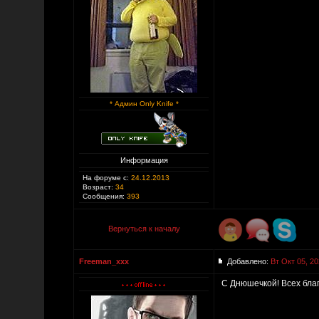
* Админ Only Knife *
Информация
На форуме с:
24.12.2013
Возраст:
34
Сообщения:
393
Вернуться к началу
Freeman_xxx
Добавлено:
Вт Окт 05, 20
С Днюшечкой! Всех благ!