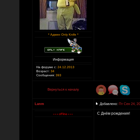
* Админ Only Knife *
Информация
На форуме с:
24.12.2013
Возраст:
34
Сообщения:
393
Вернуться к началу
Lanm
Добавлено:
Пт Сен 24, 2
С Днём рождения!