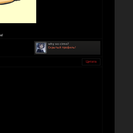
а!
Цитата