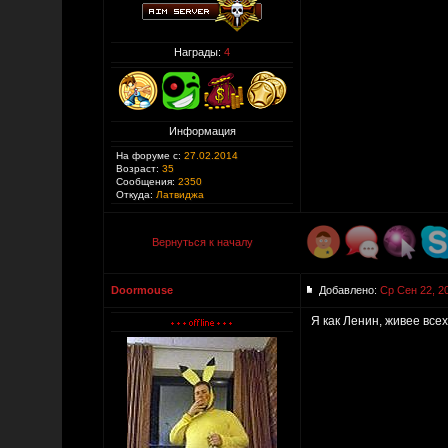
Награды:
4
Информация
На форуме с:
27.02.2014
Возраст:
35
Сообщения:
2350
Откуда:
Латвиджа
Вернуться к началу
Doormouse
Добавлено:
Ср Сен 22, 2
Я как Ленин, живее все