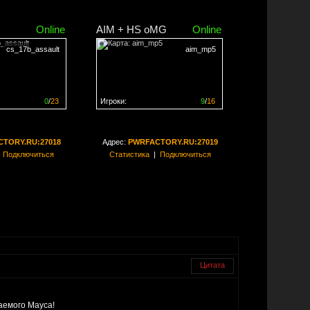
Online
AIM + HS oMG
Online
cs_17b_assault
aim_mp5
0
/
23
Игроки:
9
/
16
ен на
0%
Сервер заполнен на
56%
TORY.RU:27018
Адрес:
PWRFACTORY.RU:27019
|
Подключиться
Статистика
|
Подключиться
Цитата
аемого Мауса!