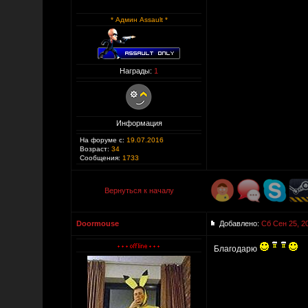
* Админ Assault *
Награды:
1
Информация
На форуме с:
19.07.2016
Возраст:
34
Сообщения:
1733
Вернуться к началу
Doormouse
Добавлено:
Сб Сен 25, 2
Благодарю