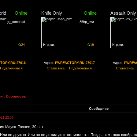
rld
Online
Knife Only
Online
Assault Only
gg_tombraid
35hp_pwr
0
/
24
Игроки:
0
/
19
Игроки:
н на
0%
Сервер заполнен на
0%
Сервер заполн
TORY.RU:27016
Адрес:
PWRFACTORY.RU:27017
Адрес:
PWRFAC
Подключиться
Статистика
|
Подключиться
Статистика
ия, Doormouse.
Сообщение
021 23:37
я Мауса. Точнее, 30 лет.
Или не дружно. Или он не дожил до этого момента. Поздравим тогда воображ