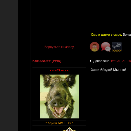
Сыр и дырки в сыре:
Больш
Вернуться к началу
KABANOFF [PWR]
Добавлено:
Вт Сен 21, 2
Хапи бёздай Мышка!
* Админ AIM + HS *