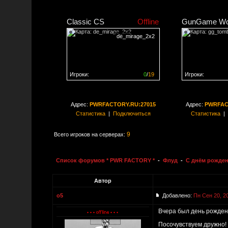
Classic CS
Offline
GunGame Wo
de_mirage_2x2
Игроки:
0
/
19
Игроки:
Сервер заполнен на
0%
Сервер заполне
Адрес:
PWRFACTORY.RU:27015
Адрес:
PWRFAC
Статистика
|
Подключиться
Статистика
|
9
Всего игроков на серверах:
Список форумов * PWR FACTORY *
-
Флуд
-
С днём рожден
Автор
o5
Добавлено:
Пн Сен 20, 2
Вчера был день рождени
Посочувствуем дружно! 