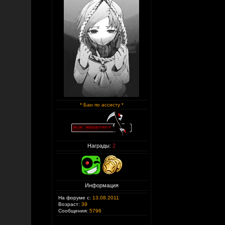
* Бан по ассисту *
Награды:
2
Информация
На форуме с:
13.08.2011
Возраст:
39
Сообщения:
5796