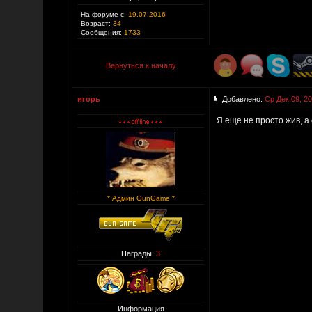
На форуме с:
19.07.2016
Возраст:
34
Сообщения:
1733
Вернуться к началу
игорь
Добавлено:
Ср Дек 09, 2
Я еще не просто жив, а 
* Админ GunGame *
Награды:
3
Информация