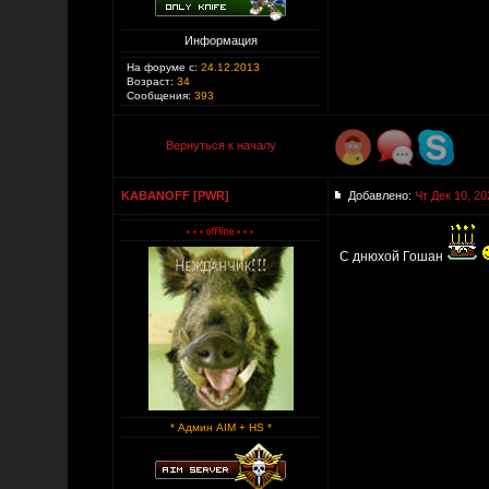
Информация
На форуме с:
24.12.2013
Возраст:
34
Сообщения:
393
Вернуться к началу
KABANOFF [PWR]
Добавлено:
Чт Дек 10, 20
С днюхой Гошан
* Админ AIM + HS *