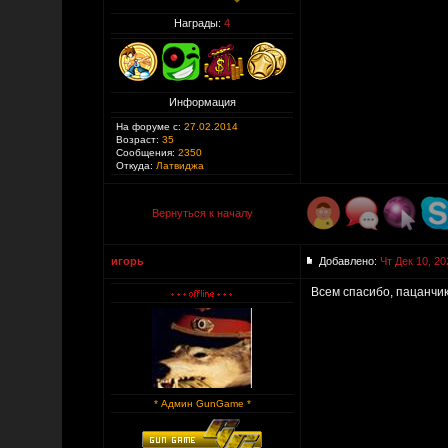
Награды:
4
Информация
На форуме с:
27.02.2014
Возраст:
35
Сообщения:
2350
Откуда:
Латвиджа
Вернуться к началу
игорь
Добавлено:
Чт Дек 10, 20
Всем спасибо, пацанчик
* Админ GunGame *