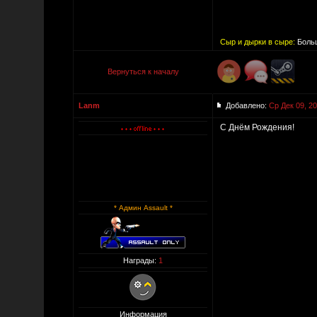
Сыр и дырки в сыре:
Больш
Вернуться к началу
Lanm
Добавлено:
Ср Дек 09, 2
С Днём Рождения!
* Админ Assault *
Награды:
1
Информация