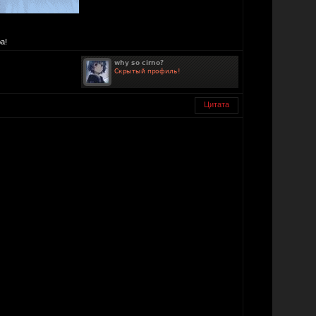
а!
Цитата