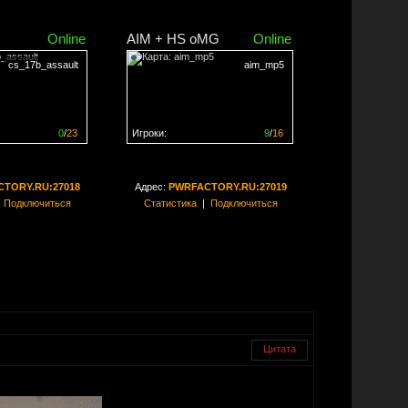
Online
AIM + HS oMG
Online
cs_17b_assault
aim_mp5
0
/
23
Игроки:
9
/
16
ен на
0%
Сервер заполнен на
56%
TORY.RU:27018
Адрес:
PWRFACTORY.RU:27019
|
Подключиться
Статистика
|
Подключиться
Цитата