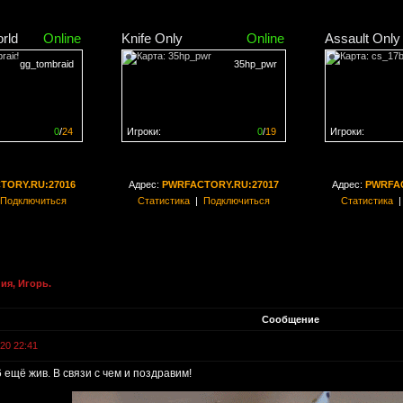
rld
Online
Knife Only
Online
Assault Only
gg_tombraid
35hp_pwr
0
/
24
Игроки:
0
/
19
Игроки:
н на
0%
Сервер заполнен на
0%
Сервер заполн
TORY.RU:27016
Адрес:
PWRFACTORY.RU:27017
Адрес:
PWRFAC
Подключиться
Статистика
|
Подключиться
Статистика
ия, Игорь.
Сообщение
020 22:41
 ещё жив. В связи с чем и поздравим!