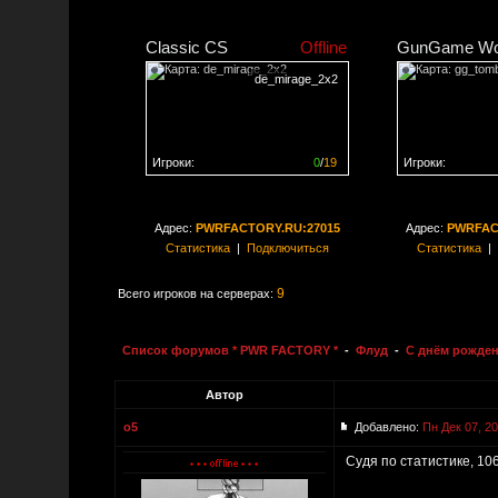
Classic CS
Offline
GunGame Wo
de_mirage_2x2
Игроки:
0
/
19
Игроки:
Сервер заполнен на
0%
Сервер заполне
Адрес:
PWRFACTORY.RU:27015
Адрес:
PWRFAC
Статистика
|
Подключиться
Статистика
|
9
Всего игроков на серверах:
Список форумов * PWR FACTORY *
-
Флуд
-
C днём рожден
Автор
o5
Добавлено:
Пн Дек 07, 2
Судя по статистике, 106