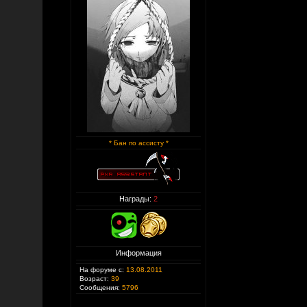
* Бан по ассисту *
Награды:
2
Информация
На форуме с:
13.08.2011
Возраст:
39
Сообщения:
5796