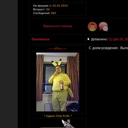
На форуме с:
02.01.2012
Возраст:
54
Сообщения:
492
Вернуться к началу
Doormouse
Добавлено:
Ср Дек 09, 2
С днем рождения . Выпь
* Админ Only Knife *