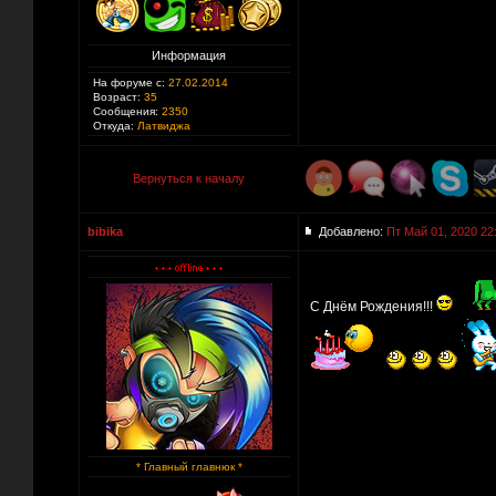
Информация
На форуме с:
27.02.2014
Возраст:
35
Сообщения:
2350
Откуда:
Латвиджа
Вернуться к началу
bibika
Добавлено:
Пт Май 01, 2020 22
С Днём Рождения!!!
* Главный главнюк *