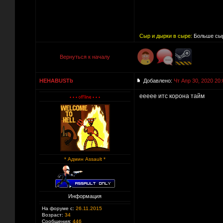
Сыр и дырки в сыре:
Больше сыр
Вернуться к началу
HEHABUSTb
Добавлено:
Чт Апр 30, 2020 20:
еееее итс корона тайм
* Админ Assault *
Информация
На форуме с:
26.11.2015
Возраст:
34
Сообщения:
446