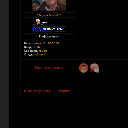
* Админ Assault *
Информация
На форуме с:
01.10.2015
Возраст:
37
Сообщения:
268
Откуда:
Москва
Вернуться к началу
Начать новую тему
Ответить