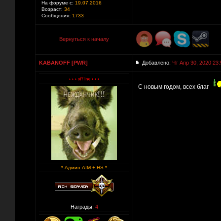
На форуме с:
19.07.2016
Возраст:
34
Сообщения:
1733
Вернуться к началу
KABANOFF [PWR]
Добавлено:
Чт Апр 30, 2020 23:
С новым годом, всех благ
* Админ AIM + HS *
Награды:
4