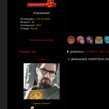
Информация
На форуме с:
25.10.2009
Возраст:
39
Сообщения:
7837
Откуда:
Питер
Вернуться к началу
Freeman_xxx
Добавлено:
Сб Май 02, 2020 23
С Днюшечкой тебя!!!! Всех благ
* Админ Assault *