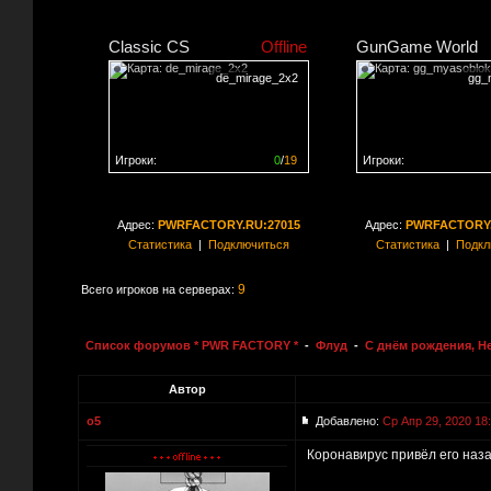
Classic CS
Offline
GunGame World
de_mirage_2x2
gg_
Игроки:
0
/
19
Игроки:
Сервер заполнен на
0%
Сервер заполнен на
0
Адрес:
PWRFACTORY.RU:27015
Адрес:
PWRFACTORY.
Статистика
|
Подключиться
Статистика
|
Подкл
9
Всего игроков на серверах:
Список форумов * PWR FACTORY *
-
Флуд
-
C днём рождения, Н
Автор
o5
Добавлено:
Ср Апр 29, 2020 18
Коронавирус привёл его наза