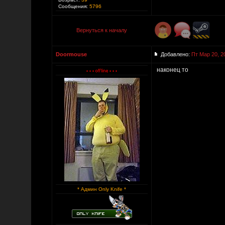
Сообщения:
5796
Вернуться к началу
Doormouse
Добавлено:
Пт Мар 20, 2
наконец то
* Админ Only Knife *