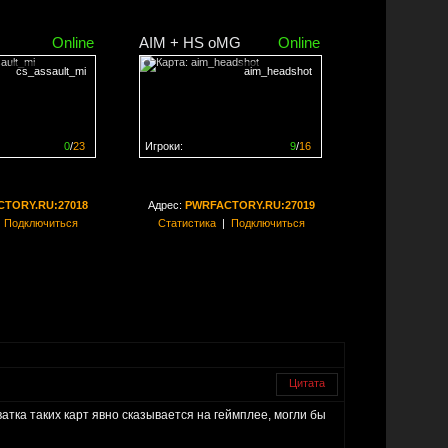
Online
AIM + HS oMG
Online
cs_assault_mi
aim_headshot
0
/
23
Игроки:
9
/
16
ен на
0%
Сервер заполнен на
56%
TORY.RU:27018
Адрес:
PWRFACTORY.RU:27019
|
Подключиться
Статистика
|
Подключиться
Цитата
атка таких карт явно сказывается на геймплее, могли бы