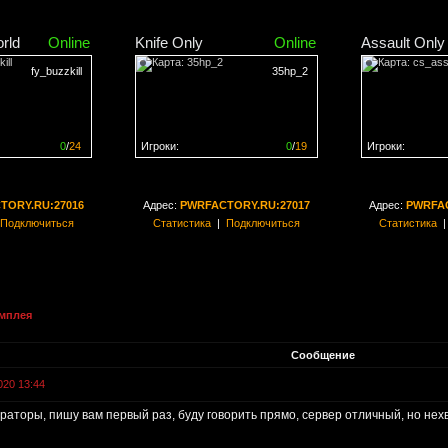
rld
Online
Knife Only
Online
Assault Only
fy_buzzkill
35hp_2
0
/
24
Игроки:
0
/
19
Игроки:
н на
0%
Сервер заполнен на
0%
Сервер заполн
TORY.RU:27016
Адрес:
PWRFACTORY.RU:27017
Адрес:
PWRFAC
Подключиться
Статистика
|
Подключиться
Статистика
ймплея
Сообщение
020 13:44
аторы, пишу вам первый раз, буду говорить прямо, сервер отличный, но нехв