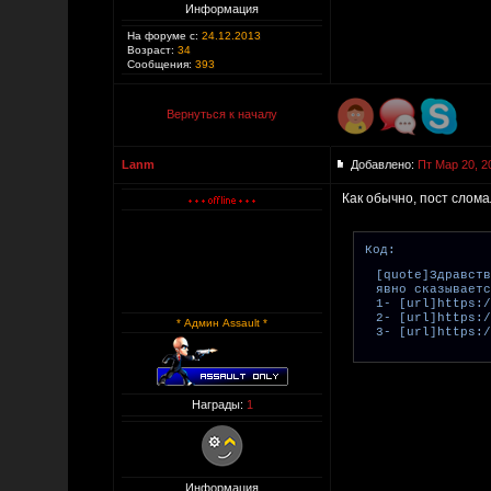
Информация
На форуме с:
24.12.2013
Возраст:
34
Сообщения:
393
Вернуться к началу
Lanm
Добавлено:
Пт Мар 20, 2
Как обычно, пост слом
Код:
[quote]Здравст
явно сказываетс
1- [url]https:/
2- [url]https:/
* Админ Assault *
3- [url]https:/
Награды:
1
Информация