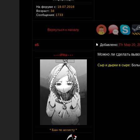
На форуме с:
19.07.2016
Возраст:
34
Сообщения:
1733
Вернуться к началу
o5
Добавлено:
Пт Мар 20, 2
Можно ли сделать вывод
Сыр и дырки в сыре:
Больш
* Бан по ассисту *