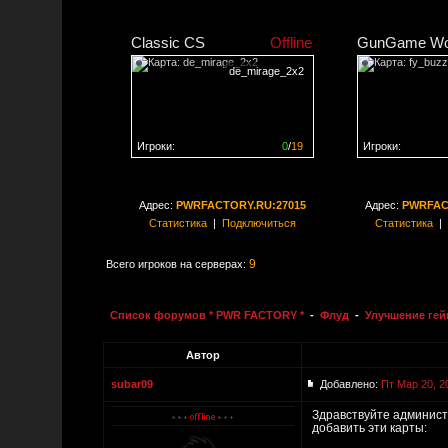
Classic CS
Offline
GunGame Wo
de_mirage_2x2
Игроки:
0
/
19
Игроки:
Сервер заполнен на
0%
Сервер заполне
Адрес:
PWRFACTORY.RU:27015
Адрес:
PWRFAC
Статистика
|
Подключиться
Статистика
|
9
Всего игроков на серверах:
Список форумов * PWR FACTORY *
-
Флуд
-
Улучшение ге
Автор
subar09
Добавлено:
Пт Мар 20, 2
Здравствуйте администр
добавить эти карты: