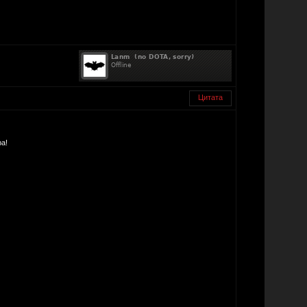
Цитата
а!