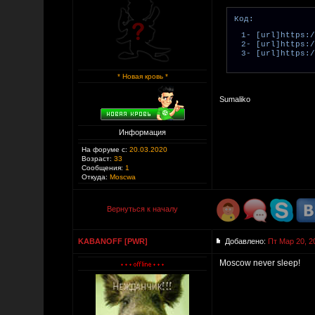
Код:
1- [url]https:/
2- [url]https:/
3- [url]https:/
* Новая кровь *
Sumaliko
Информация
На форуме с:
20.03.2020
Возраст:
33
Сообщения:
1
Откуда:
Moscwa
Вернуться к началу
KABANOFF [PWR]
Добавлено:
Пт Мар 20, 2
Moscow never sleep!