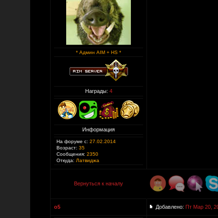
* Админ AIM + HS *
Награды:
4
Информация
На форуме с:
27.02.2014
Возраст:
35
Сообщения:
2350
Откуда:
Латвиджа
Вернуться к началу
o5
Добавлено:
Пт Мар 20, 2