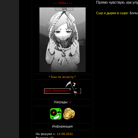
Прямо чувствую, как ул
Сыр и дырки в сыре:
Больш
* Бан по ассисту *
Награды:
2
Информация
На форуме с:
13.08.2011
Возраст:
39