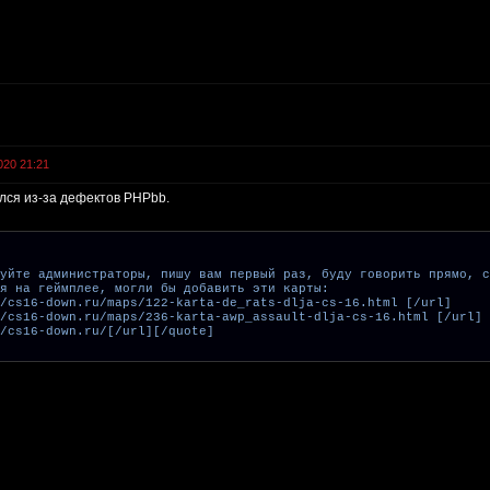
020 21:21
ался из-за дефектов PHPbb.
вуйте администраторы, пишу вам первый раз, буду говорить прямо, с
я на геймплее, могли бы добавить эти карты:
/cs16-down.ru/maps/122-karta-de_rats-dlja-cs-16.html [/url]
/cs16-down.ru/maps/236-karta-awp_assault-dlja-cs-16.html [/url]
/cs16-down.ru/[/url][/quote]