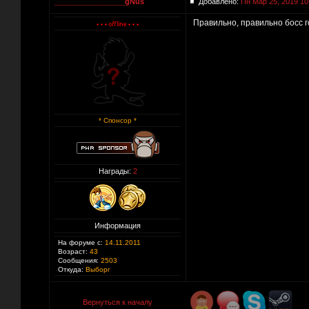
_________________gNus
Добавлено:
Пн Мар 25, 2019 10
Правильно, правильно босс го
* Спонсор *
Награды:
2
Информация
На форуме с:
14.11.2011
Возраст:
43
Сообщения:
2503
Откуда:
Выборг
Вернуться к началу