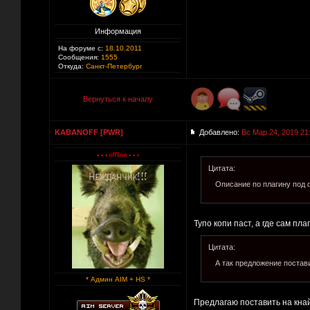
Информация
На форуме с:
18.10.2011
Сообщения:
1555
Откуда:
Санкт-Петербург
Вернуться к началу
KABANOFF [PWR]
Добавлено:
Вс Мар 24, 2019 21
Цитата:
Описание по плагину под 
Тупо копи паст, а где сам пл
Цитата:
А так предложение постави
* Админ AIM + HS *
Предлагаю поставить на кна