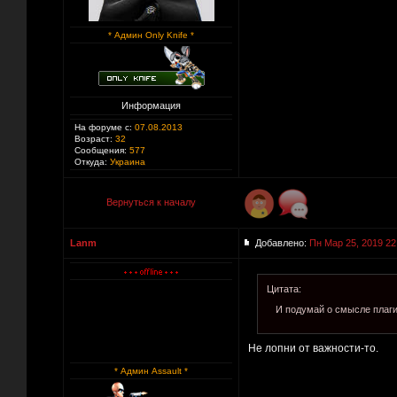
* Админ Only Knife *
Информация
На форуме с:
07.08.2013
Возраст:
32
Сообщения:
577
Откуда:
Украина
Вернуться к началу
Lanm
Добавлено:
Пн Мар 25, 2019 22
Цитата:
И подумай о смысле плаг
Не лопни от важности-то.
* Админ Assault *