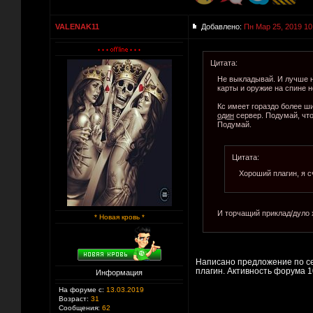
VALENAK11
Добавлено:
Пн Мар 25, 2019 10
Цитата:
Не выкладывай. И лучше н
карты и оружие на спине н
Кс имеет гораздо более ш
один
сервер. Подумай, что
Подумай.
Цитата:
Хороший плагин, я с
И торчащий приклад/дуло х
* Новая кровь *
Написано предложение по сер
плагин. Активность форума 
Информация
На форуме с:
13.03.2019
Возраст:
31
Сообщения:
62