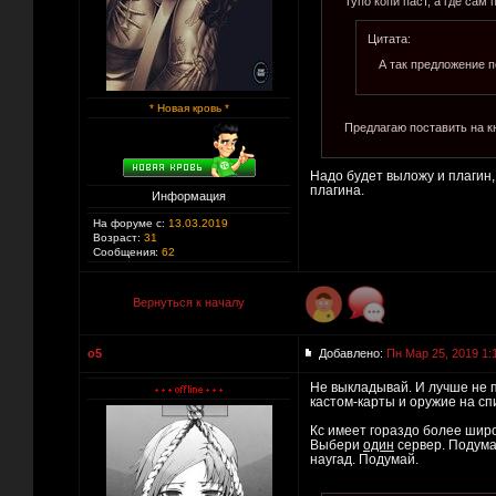
Тупо копи паст, а где сам
Цитата:
А так предложение по
* Новая кровь *
Предлагаю поставить на к
Надо будет выложу и плагин,
плагина.
Информация
На форуме с:
13.03.2019
Возраст:
31
Сообщения:
62
Вернуться к началу
o5
Добавлено:
Пн Мар 25, 2019 1:
Не выкладывай. И лучше не п
кастом-карты и оружие на спи
Кс имеет гораздо более широ
Выбери
один
сервер. Подума
наугад. Подумай.