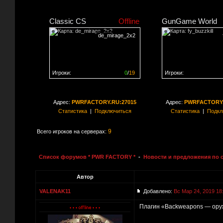
Classic CS
Offline
GunGame World
de_mirage_2x2
Игроки:
0
/
19
Игроки:
Сервер заполнен на
0%
Сервер заполнен на
0
Адрес:
PWRFACTORY.RU:27015
Адрес:
PWRFACTORY.
Статистика
|
Подключиться
Статистика
|
Подкл
9
Всего игроков на серверах:
Список форумов * PWR FACTORY *
-
Новости и предложения по 
Автор
VALENAK11
Добавлено:
Вс Мар 24, 2019 18
Плагин «Backweapons — ору