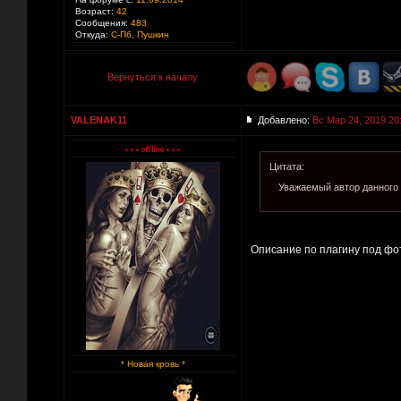
Возраст:
42
Сообщения:
483
Откуда:
С-Пб, Пушкин
Вернуться к началу
VALENAK11
Добавлено:
Вс Мар 24, 2019 20
Цитата:
Уважаемый автор данного 
Описание по плагину под фот
* Новая кровь *