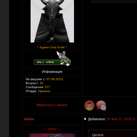
* Админ Only Knife *
Информация
На форуме с:
07.08.2013
Возраст:
32
Сообщения:
577
Откуда:
Украина
Вернуться к началу
bibika
Добавлено:
Чт Фев 21, 2019 11:
Цитата: