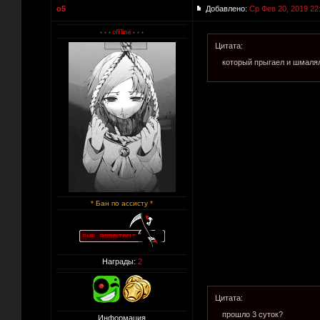
o5
Добавлено:
Ср Фев 20, 2019 22
Цитата:
который прыгаел и шмалял 
* Бан по ассисту *
Награды:
2
Цитата:
прошло 3 суток?
Информация