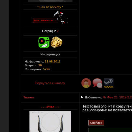
* Бан по ассисту *
Награды:
2
Информация
На форуме с:
13.08.2011
Возраст:
39
Сообщения:
5796
Вернуться к началу
Taurus
Добавлено:
Чт Фев 21, 2019 2:2
Текстовый блочит и сразу ген
разблокировки не появляется.