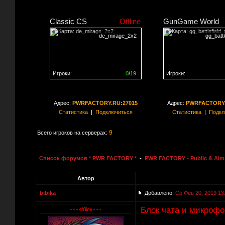
Classic CS
Offline
GunGame World
de_mirage_2x2
gg_batt
Игроки:
0
/
19
Игроки:
Сервер заполнен на
0%
Сервер заполнен на
0
Адрес:
PWRFACTORY.RU:27015
Адрес:
PWRFACTORY.
Статистика
|
Подключиться
Статистика
|
Подкл
9
Всего игроков на серверах:
Список форумов * PWR FACTORY *
-
PWR FACTORY - Public & Aim 
Автор
bibika
Добавлено:
Ср Фев 20, 2019 13
Блок чата и микрофо