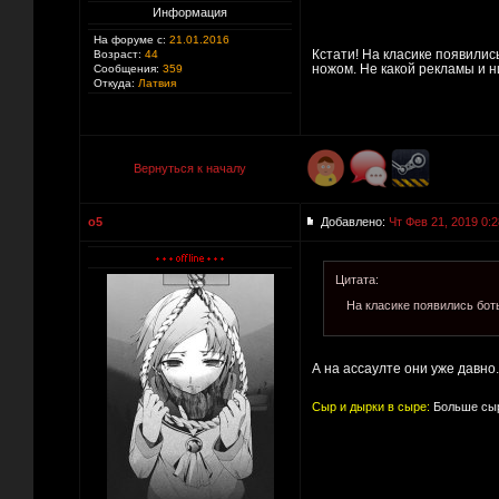
Информация
На форуме с:
21.01.2016
Кстати! На класике появилис
Возраст:
44
ножом. Не какой рекламы и н
Сообщения:
359
Откуда:
Латвия
Вернуться к началу
o5
Добавлено:
Чт Фев 21, 2019 0:2
Цитата:
На класике появились бот
А на ассаулте они уже давно
Сыр и дырки в сыре:
Больше сыр