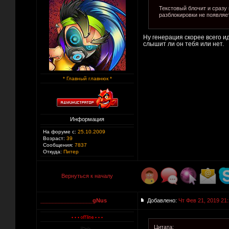
Текстовый блочит и сразу г
разблокировки не появляет
Ну генерация скорее всего и
слышит ли он тебя или нет.
* Главный главнюк *
Информация
На форуме с:
25.10.2009
Возраст:
39
Сообщения:
7837
Откуда:
Питер
Вернуться к началу
_________________gNus
Добавлено:
Чт Фев 21, 2019 21
Цитата: