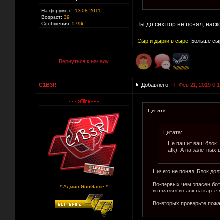
На форуме с:
13.08.2011
Возраст:
39
Сообщения:
5796
Ты до сих пор не понял, нас
Сыр и дырки в сыре:
Больше сыр
Вернуться к началу
C1B3R
Добавлено:
Чт Фев 21, 2019 0:1
Цитата:
Цитата:
Не пашит ваш блок. Б
afk). А на залетных 
Ничего не понял. Блок дол
Во-первых чем опасен бот 
* Админ GunGame *
и шмалял из авп на карте 
Во-вторых проверьте пожал