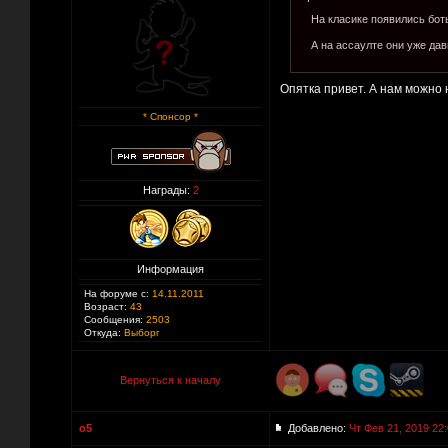
На класике появились бот
А на ассаулте они уже дав
Опятка привет. А нам можно 
* Спонсор *
Награды:
2
Информация
На форуме с:
14.11.2011
Возраст:
43
Сообщения:
2503
Откуда:
Выборг
Вернуться к началу
o5
Добавлено:
Чт Фев 21, 2019 22