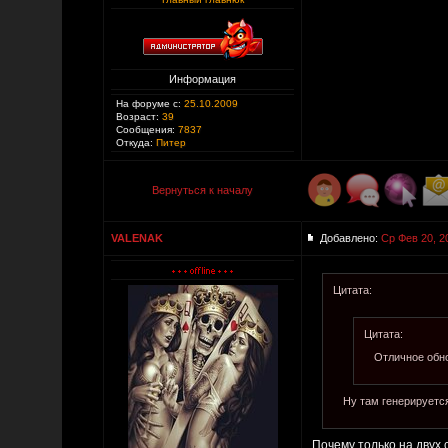
Информация
На форуме с:
25.10.2009
Возраст:
39
Сообщения:
7837
Откуда:
Питер
Вернуться к началу
VALENAK
Добавлено:
Ср Фев 20, 2
Цитата:
Цитата:
Отличное обно
Ну там генерируется
Почему только на двух 