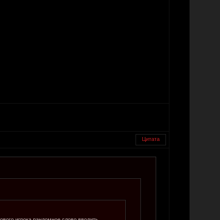
Цитата
ового игрока рандомное слово вводить.