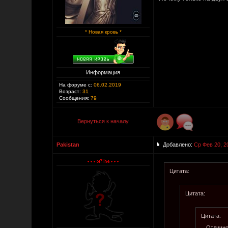
* Новая кровь *
Информация
На форуме с:
06.02.2019
Возраст:
31
Сообщения:
79
Вернуться к началу
Pakistan
Добавлено:
Ср Фев 20, 2
Цитата:
Цитата:
Цитата:
Отлично