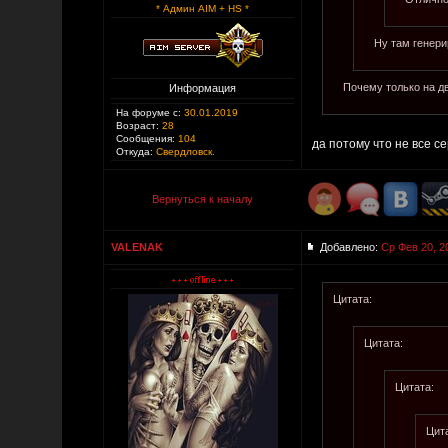
* Админ AIM + HS *
Ну там генери
Почему только на дв
Информация
На форуме с:
30.01.2019
Возраст:
28
Сообщения:
104
да потому что не все с
Откуда:
Свердловск.
Вернуться к началу
VALENAK
Добавлено:
Ср Фев 20, 2
Цитата:
Цитата:
Цитата:
Цит