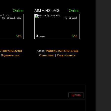
Online
AIM + HS oMG
Online
cs_assault_asv
fy_assault
0
/
23
Игроки:
9
/
16
ен на
0%
Сервер заполнен на
56%
TORY.RU:27018
Адрес:
PWRFACTORY.RU:27019
|
Подключиться
Статистика
|
Подключиться
Цитата