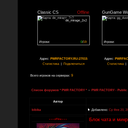
Classic CS
Offline
GunGame Wo
de_mirage_2x2
Игроки:
0
/
19
Игроки:
Сервер заполнен на
0%
Сервер заполне
Адрес:
PWRFACTORY.RU:27015
Адрес:
PWRFAC
Статистика
|
Подключиться
Статистика
|
9
Всего игроков на серверах:
Список форумов * PWR FACTORY *
-
PWR FACTORY - Public 
Автор
bibika
Добавлено:
Ср Фев 20, 2
Блок чата и мик