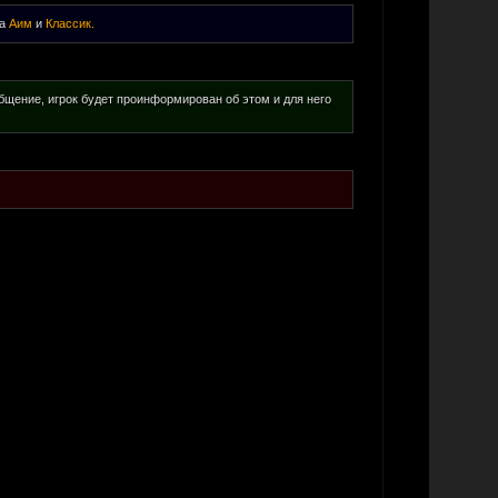
ра
Аим
и
Классик.
общение, игрок будет проинформирован об этом и для него