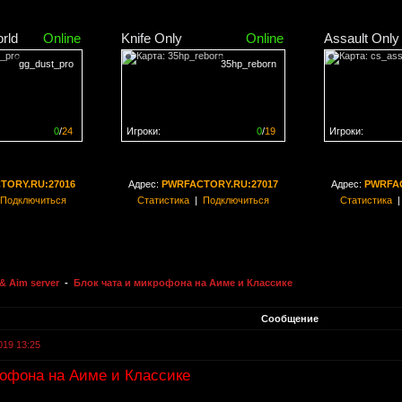
rld
Online
Knife Only
Online
Assault Only
gg_dust_pro
35hp_reborn
0
/
24
Игроки:
0
/
19
Игроки:
н на
0%
Сервер заполнен на
0%
Сервер заполн
TORY.RU:27016
Адрес:
PWRFACTORY.RU:27017
Адрес:
PWRFAC
Подключиться
Статистика
|
Подключиться
Статистика
& Aim server
-
Блок чата и микрофона на Аиме и Классике
Сообщение
019 13:25
рофона на Аиме и Классике