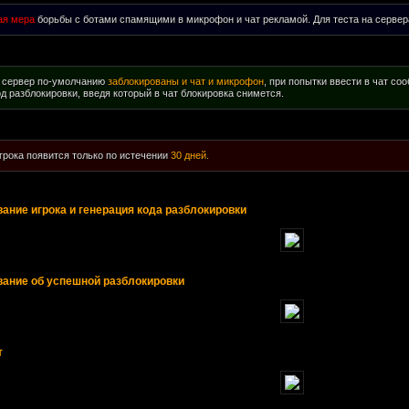
ая мера
борьбы с ботами спамящими в микрофон и чат рекламой. Для теста на серве
а сервер по-умолчанию
заблокированы и чат и микрофон
, при попытки ввести в чат со
д разблокировки, введя который в чат блокировка снимется.
грока появится только по истечении
30 дней.
ание игрока и генерация кода разблокировки
ание об успешной разблокировки
т