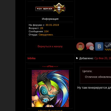
Информация
На форуме с:
30.01.2019
Возраст:
28
Сообщения:
104
Откуда:
Свердловск.
Вернуться к началу
bibika
Добавлено:
Ср Фев 20, 2
Цитата:
Отличное обновлени
Ну там генерируется дл
* Главный главнюк *