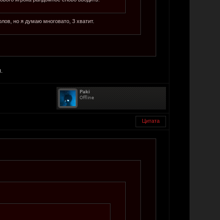
ов, но я думаю многовато, 3 хватит.
.
Цитата