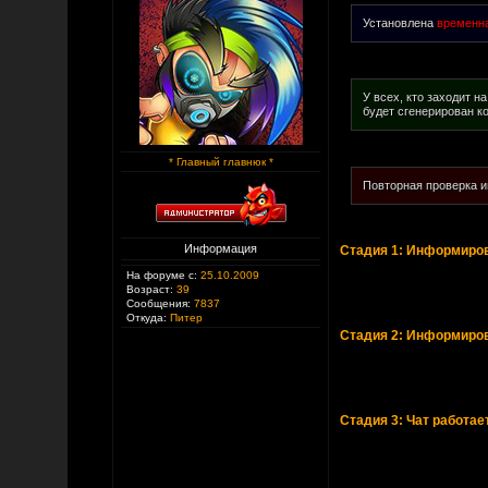
Установлена
временн
У всех, кто заходит н
будет сгенерирован ко
* Главный главнюк *
Повторная проверка и
Информация
Стадия 1: Информиров
На форуме с:
25.10.2009
Возраст:
39
Сообщения:
7837
Откуда:
Питер
Стадия 2: Информиров
Стадия 3: Чат работае