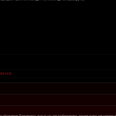
019 14:52
е обновление.Понравилось еще то что для разблокировки, похоже нужно для каждого н