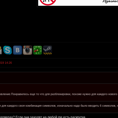
019 14:26
вление.Понравилось еще то что для разблокировки, похоже нужно для каждого нового 
 для каждого своя комбинация символов, изначально надо было вводить 6 символов, н
серверах? Если они заходят на любой где есть раскрутка.