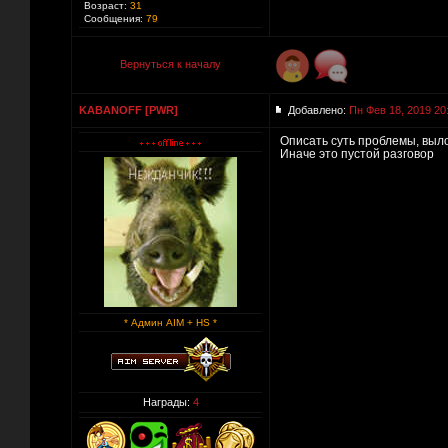
Возраст:
31
Сообщения:
79
Вернуться к началу
KABANOFF [PWR]
Добавлено:
Пн Фев 18, 2019 20
Описать суть проблемы, выл
Иначе это пустой разговор
* Админ AIM + HS *
Награды:
4