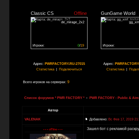
Classic CS
Offline
GunGame World
de_mirage_2x2
gg_xm
Игроки:
0
/
19
Игроки:
Сервер заполнен на
0%
Сервер заполнен на
0
Адрес:
PWRFACTORY.RU:27015
Адрес:
PWRFACTORY.
Статистика
|
Подключиться
Статистика
|
Подкл
9
Всего игроков на серверах:
Список форумов * PWR FACTORY *
-
PWR FACTORY - Public & Aim 
Автор
VALENAK
Добавлено:
Вс Фев 17, 2019 21
Зашел бот с рекламой раскрут