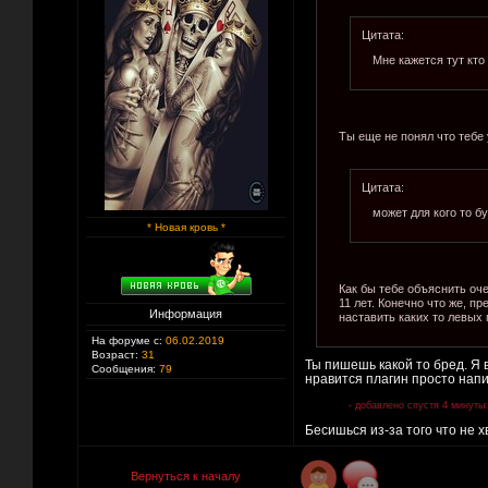
Цитата:
Мне кажется тут кто 
Ты еще не понял что тебе 
Цитата:
может для кого то б
* Новая кровь *
Как бы тебе объяснить оче
11 лет. Конечно что же, п
Информация
наставить каких то левых 
На форуме с:
06.02.2019
Возраст:
31
Ты пишешь какой то бред. Я 
Сообщения:
79
нравится плагин просто напи
- добавлено спустя 4 минуты:
Бесишься из-за того что не 
Вернуться к началу