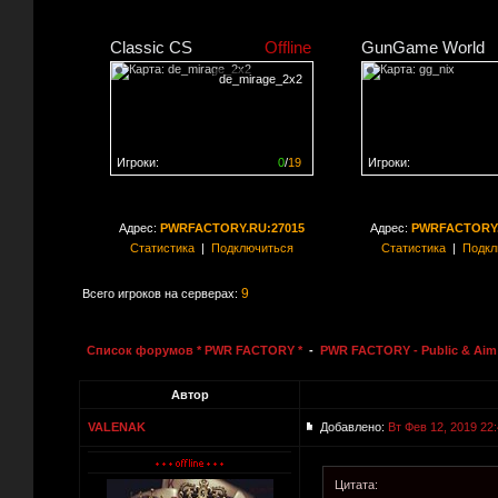
Classic CS
Offline
GunGame World
de_mirage_2x2
Игроки:
0
/
19
Игроки:
Сервер заполнен на
0%
Сервер заполнен на
0
Адрес:
PWRFACTORY.RU:27015
Адрес:
PWRFACTORY.
Статистика
|
Подключиться
Статистика
|
Подкл
9
Всего игроков на серверах:
Список форумов * PWR FACTORY *
-
PWR FACTORY - Public & Aim 
Автор
VALENAK
Добавлено:
Вт Фев 12, 2019 22
Цитата: