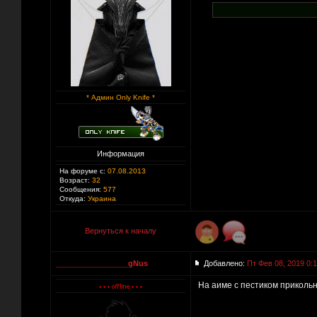
* Админ Only Knife *
Информация
На форуме с:
07.08.2013
Возраст:
32
Сообщения:
577
Откуда:
Украина
Вернуться к началу
_________________gNus
Добавлено:
Пт Фев 08, 2019 0:
На аиме с пестиком прикольн