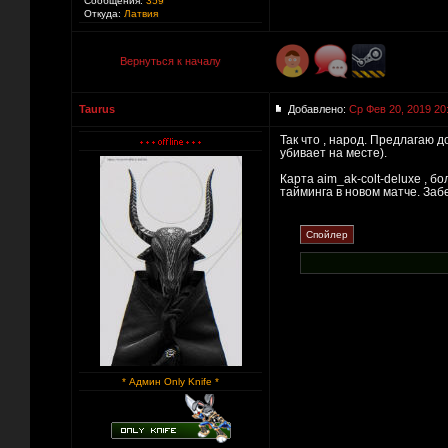
Сообщения:
359
Откуда:
Латвия
Вернуться к началу
Taurus
Добавлено:
Ср Фев 20, 2019 20
Так что , народ. Предлагаю до
убивает на месте).
Карта aim_ak-colt-deluxe , б
тайминга в новом матче. Заб
* Админ Only Knife *