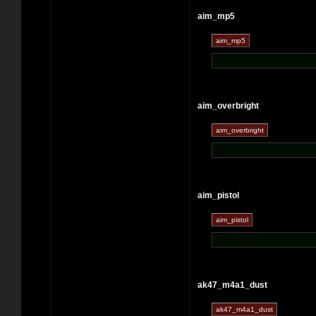
aim_mp5
aim_overbright
aim_pistol
ak47_m4a1_dust