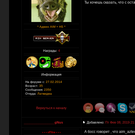
Ты хочешь сказать, что с ост
* Админ AIM + HS *
Награды:
4
Информация
На форуме с:
27.02.2014
Возраст:
35
Сообщения:
2350
Откуда:
Латвиджа
Вернуться к началу
_________________gNus
Добавлено:
Пт Фев 08, 2019 21
А босс говорит , что aim_azt