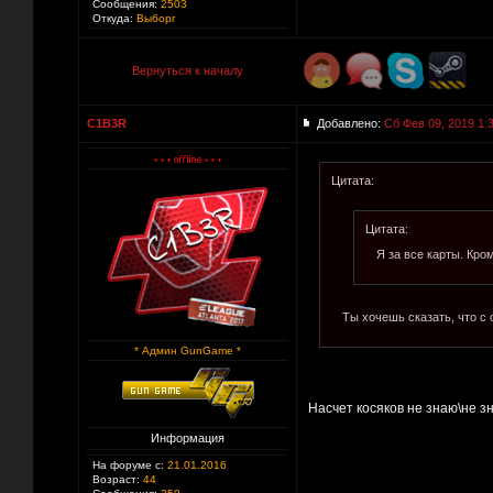
Сообщения:
2503
Откуда:
Выборг
Вернуться к началу
C1B3R
Добавлено:
Сб Фев 09, 2019 1:
Цитата:
Цитата:
Я за все карты. Кром
Ты хочешь сказать, что с 
* Админ GunGame *
Насчет косяков не знаю\не зн
Информация
На форуме с:
21.01.2016
Возраст:
44