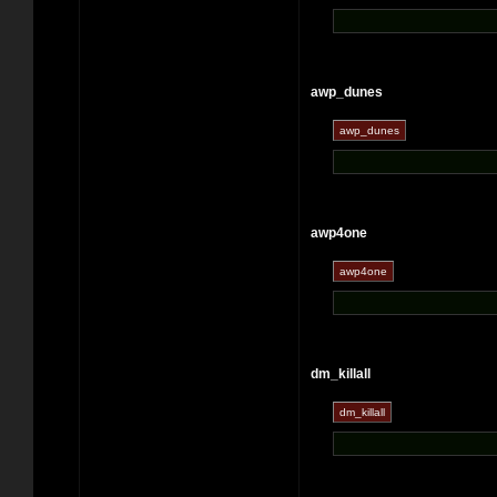
awp_dunes
awp4one
dm_killall