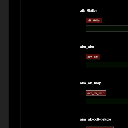
afk_6killer
aim_aim
aim_ak_map
aim_ak-colt-deluxe