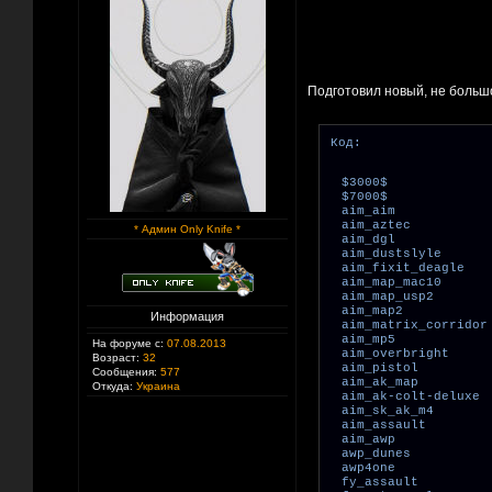
Подготовил новый, не большо
Код:
$3000$
$7000$
aim_aim
aim_aztec
* Админ Only Knife *
aim_dgl
aim_dustslyle
aim_fixit_deagle
aim_map_mac10
aim_map_usp2
aim_map2
Информация
aim_matrix_corridor
aim_mp5
На форуме с:
07.08.2013
aim_overbright
Возраст:
32
aim_pistol
Сообщения:
577
aim_ak_map
Откуда:
Украина
aim_ak-colt-deluxe
aim_sk_ak_m4
aim_assault
aim_awp
awp_dunes
awp4one
fy_assault