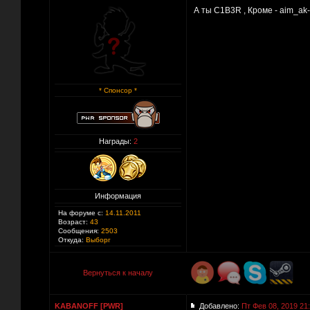
А ты C1B3R , Кроме - aim_ak-
* Спонсор *
Награды:
2
Информация
На форуме с:
14.11.2011
Возраст:
43
Сообщения:
2503
Откуда:
Выборг
Вернуться к началу
KABANOFF [PWR]
Добавлено:
Пт Фев 08, 2019 21