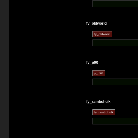
fy_oldworld
fy_p90
fy_rambohulk