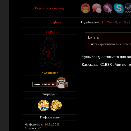
Вернуться к началу
_________________gNus
Добавлено:
Пт Фев 08, 2019 21
Цитата:
Азтек дисбалансен с само
Чушь,бред ,оставь это для о
Как сказал C1B3R . Айм не т
* Спонсор *
Награды:
2
Информация
На форуме с:
14.11.2011
Возраст:
43