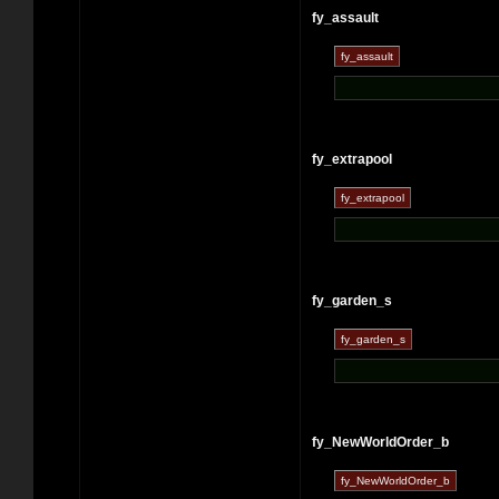
fy_assault
fy_extrapool
fy_garden_s
fy_NewWorldOrder_b