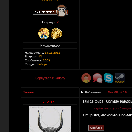
* Спонсор *
Награды:
2
Информация
На форуме с:
14.11.2011
Возраст:
43
Сообщения:
2503
Откуда:
Выборг
Вернуться к началу
Taurus
Добавлено:
Пт Фев 08, 2019 0:
Там де фура , больше рандом
- добавлено спустя 3 минуты:
aim_pistol, насколько я помню