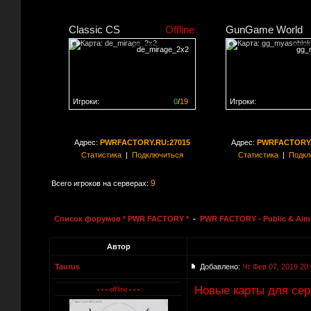
Classic CS
Offline
GunGame World
de_mirage_2x2
gg_
Игроки:
0
/
19
Игроки:
Сервер заполнен на
0%
Сервер заполнен на
0
Адрес:
PWRFACTORY.RU:27015
Адрес:
PWRFACTORY.
Статистика
|
Подключиться
Статистика
|
Подкл
9
Всего игроков на серверах:
Список форумов * PWR FACTORY *
-
PWR FACTORY - Public & Aim 
Автор
Taurus
Добавлено:
Чт Фев 07, 2019 20
Новые карты для се