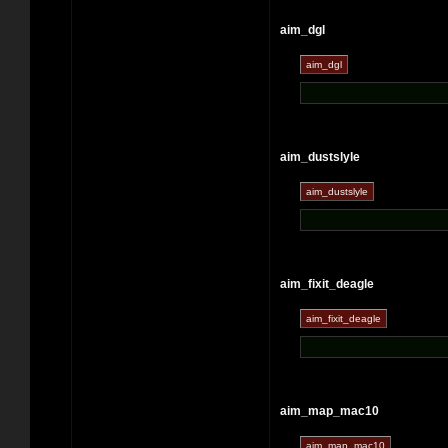
aim_dgl
aim_dustslyle
aim_fixit_deagle
aim_map_mac10