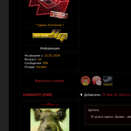
* Админ GunGame *
Информация
На форуме с:
21.01.2016
Возраст:
44
Сообщения:
359
Откуда:
Латвия
Вернуться к началу
KABANOFF [PWR]
Добавлено:
Пт Фев 08, 2019 21
Цитата:
Я за все карты. Кроме - ai