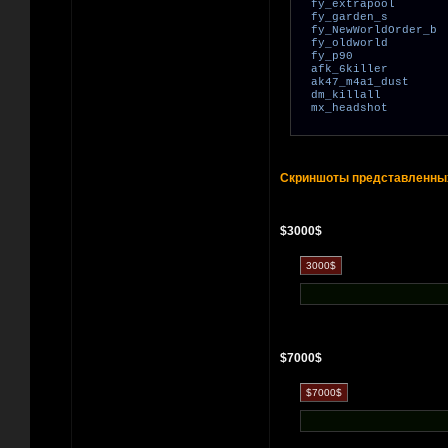
fy_extrapool
fy_garden_s
fy_NewWorldOrder_b
fy_oldworld
fy_p90
afk_6killer
ak47_m4a1_dust
dm_killall
mx_headshot
Скриншоты представленных
$3000$
$7000$