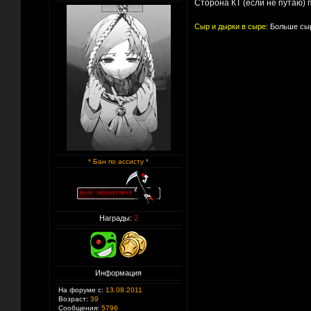
Сторона КТ (если не путаю) 
Сыр и дырки в сыре:
Больше сыр
* Бан по ассисту *
Награды:
2
Информация
На форуме с:
13.08.2011
Возраст:
39
Сообщения:
5796