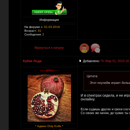
Информация
На форуме с:
01.03.2019
Возраст:
31
Сообщения:
2
Вернуться к началу
Кубик Льда
Добавлено:
Пт Мар 01, 2019 18
Цитата:
Этот ноунейм играет больш
И в спектрах сидела, и не игр
онлайну.
Если судишь других и грехи сос
Со своих же начни, до чужих ты
* Админ Only Knife *