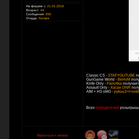
На форуме с:
21.01.2016
Возраст:
44
Сообщения:
359
Откуда:
Латвия
Classic CS -
STAFYOUTUBE
по
GunGame World -
BeHoM
полу
Knife Only -
Pano4ka
получает
Assault Only -
Хасан DNR
полу
AIM + HS oMG -
pykuu3>l<onbl
Всех
победителей
розыгрыша
Вернуться к началу