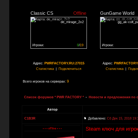
Classic CS
Offline
GunGame World
de_mirage_2x2
gg_ak-colt_pa
Игроки:
0
/
19
Игроки:
Сервер заполнен на
0%
Сервер заполнен на
0
Адрес:
PWRFACTORY.RU:27015
Адрес:
PWRFACTORY.
Статистика
|
Подключиться
Статистика
|
Подкл
9
Всего игроков на серверах:
Список форумов * PWR FACTORY *
-
Новости и предложения по 
Автор
C1B3R
Добавлено:
Сб Дек 15, 2018 19:
Steam ключ для игро