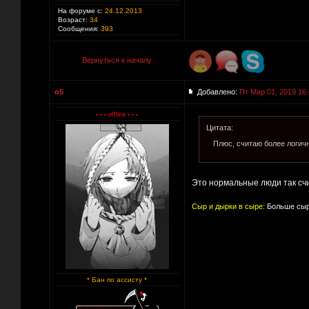
На форуме с:
24.12.2013
Возраст:
34
Сообщения:
393
Вернуться к началу
o5
Добавлено:
Пт Мар 01, 2019 16
Цитата:
Плюс, считаю более логич
Это нормальные люди так счи
Сыр и дырки в сыре:
Больше сыр
* Бан по ассисту *