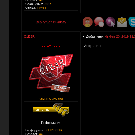
Сообщения:
7837
Откуда:
Питер
Вернуться к началу
C1B3R
Добавлено:
Чт Фев 28, 2019 21:
Исправил.
* Админ GunGame *
Информация
На форуме с:
21.01.2016
Возраст:
44