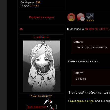
Сообщения:
359
Откуда:
Латвия
Вернуться к началу
o5
Добавлено:
Чт Фев 28, 2019 21:
Цитата:
снять с призового места
Себя сними из жизни.
Цитата:
93:51:56
Этот онлайн набран не только
* Бан по ассисту *
Сыр и дырки в сыре:
Больше сыр