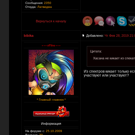
Сообщения:
2350
Откуда:
Латвиджа
Вернуться к началу
bibika
Добавлено:
Чт Фев 28, 2019 21:
Цитата:
Хасана не кикает из спека
Из спектров кикает только ес
участвуют или участвуют?
* Главный главнюк *
Информация
На форуме с:
25.10.2009
Возраст:
39