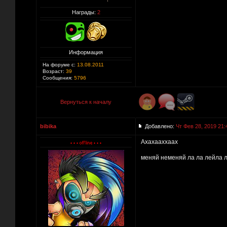
Награды:
2
Информация
На форуме с:
13.08.2011
Возраст:
39
Сообщения:
5796
Вернуться к началу
bibika
Добавлено:
Чт Фев 28, 2019 21:
Ахахааххаах
меняй неменяй ла ла лейла 