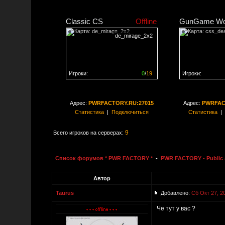
Classic CS
Offline
GunGame Wo
de_mirage_2x2
Игроки:
0
/
19
Игроки:
Сервер заполнен на
0%
Сервер заполне
Адрес:
PWRFACTORY.RU:27015
Адрес:
PWRFAC
Статистика
|
Подключиться
Статистика
|
9
Всего игроков на серверах:
Список форумов * PWR FACTORY *
-
PWR FACTORY - Public 
Автор
Taurus
Добавлено:
Сб Окт 27, 2
Че тут у вас ?