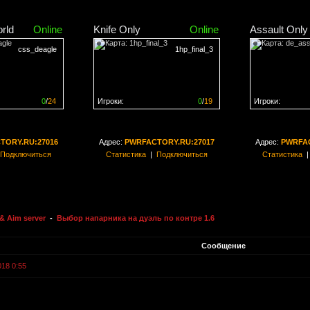
rld
Online
Knife Only
Online
Assault Only
css_deagle
1hp_final_3
0
/
24
Игроки:
0
/
19
Игроки:
н на
0%
Сервер заполнен на
0%
Сервер заполн
TORY.RU:27016
Адрес:
PWRFACTORY.RU:27017
Адрес:
PWRFAC
Подключиться
Статистика
|
Подключиться
Статистика
& Aim server
-
Выбор напарника на дуэль по контре 1.6
Сообщение
018 0:55