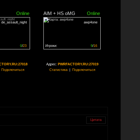
Online
AIM + HS oMG
Online
de_assault_night
awp4one
0
/
23
Игроки:
9
/
16
ен на
0%
Сервер заполнен на
56%
TORY.RU:27018
Адрес:
PWRFACTORY.RU:27019
|
Подключиться
Статистика
|
Подключиться
Цитата