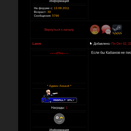
Информация
На форуме с:
13.08.2011
Возраст:
39
Сообщения:
5796
Вернуться к началу
Lanm
Добавлено:
Пн Окт 02, 2
Если бы Кабанов не пи
* Админ Assault *
Награды:
1
Информация