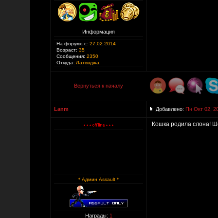
Информация
На форуме с:
27.02.2014
Возраст:
35
Сообщения:
2350
Откуда:
Латвиджа
Вернуться к началу
Lanm
Добавлено:
Пн Окт 02, 2
Кошка родила слона! Шо
* Админ Assault *
Награды:
1