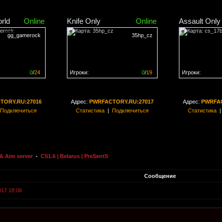
rld
Online
Knife Only
Online
Assault Only
gg_gamerock
35hp_cz
0
/
24
Игроки:
0
/
19
Игроки:
н на
0%
Сервер заполнен на
0%
Сервер заполн
TORY.RU:27016
Адрес:
PWRFACTORY.RU:27017
Адрес:
PWRFAC
Подключиться
Статистика
|
Подключиться
Статистика
& Aim server
-
CS1.6 | Belarus | PreSentS
Сообщение
017 18:06