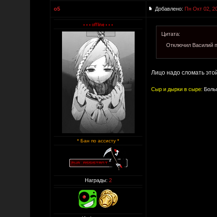
o5
Добавлено:
Пн Окт 02, 2
Цитата:
Отключил Василий п
Лицо надо сломать это
Сыр и дырки в сыре:
Больш
* Бан по ассисту *
Награды:
2