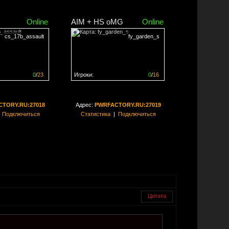
Online
AIM + HS oMG
Online
cs_17b_assault
fy_garden_s
0
/
23
Игроки:
0
/
16
ен на
0%
Сервер заполнен на
0%
TORY.RU:27018
Адрес:
PWRFACTORY.RU:27019
|
Подключиться
Статистика
|
Подключиться
Цитата