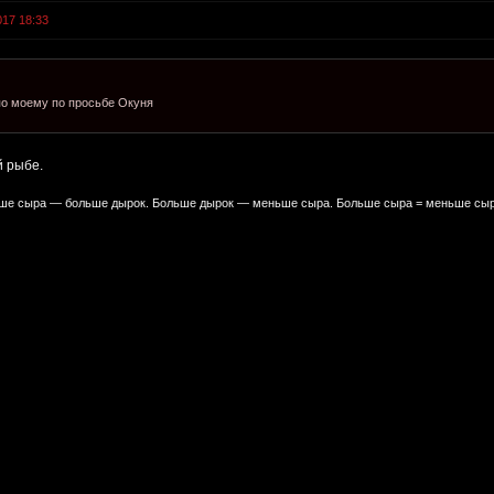
017 18:33
о моему по просьбе Окуня
й рыбе.
е сыра — больше дырок. Больше дырок — меньше сыра. Больше сыра = меньше сыр