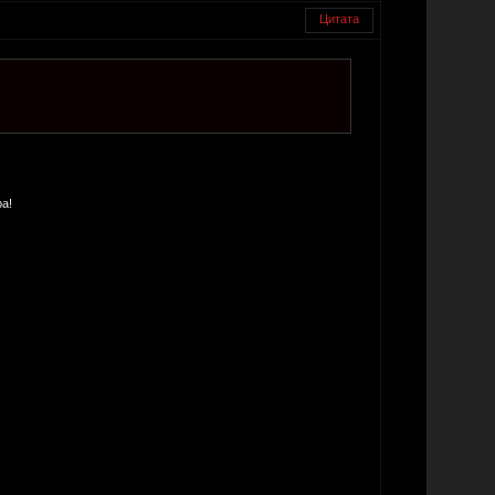
Цитата
а!