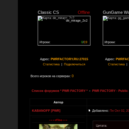
Classic CS
Offline
GunGame Wo
de_mirage_2x2
Игроки:
0
/
19
Игроки:
Сервер заполнен на
0%
Сервер заполне
Адрес:
PWRFACTORY.RU:27015
Адрес:
PWRFAC
Статистика
|
Подключиться
Статистика
|
0
Всего игроков на серверах:
Список форумов * PWR FACTORY *
-
PWR FACTORY - Public 
Автор
KABANOFF [PWR]
Добавлено:
Пн Окт 02, 2
Цитата: