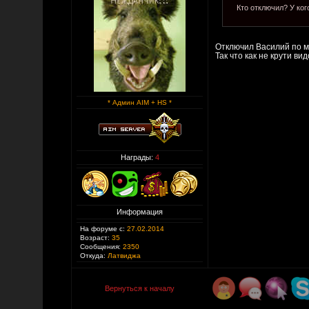
Кто отключил? У ко
Отключил Василий по м
Так что как не крути ви
* Админ AIM + HS *
Награды:
4
Информация
На форуме с:
27.02.2014
Возраст:
35
Сообщения:
2350
Откуда:
Латвиджа
Вернуться к началу