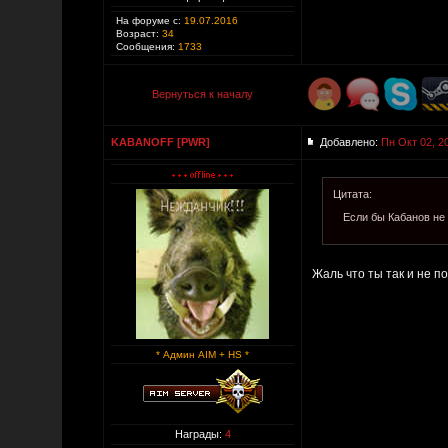
На форуме с:
19.07.2016
Возраст:
34
Сообщения:
1733
Вернуться к началу
KABANOFF [PWR]
Добавлено:
Пн Окт 02, 2
Цитата:
Если бы Кабанов не
Жаль что ты так и не п
* Админ AIM + HS *
Награды:
4