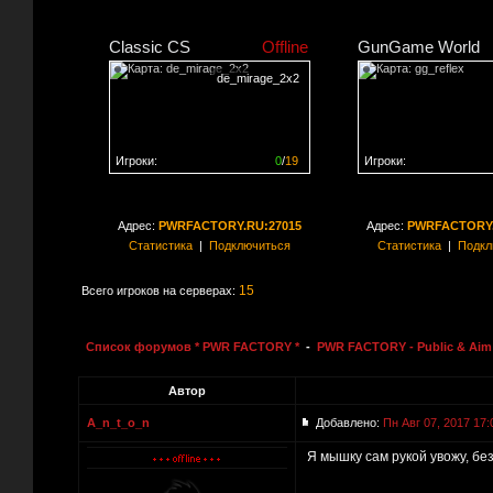
Classic CS
Offline
GunGame World
de_mirage_2x2
Игроки:
0
/
19
Игроки:
Сервер заполнен на
0%
Сервер заполнен на
2
Адрес:
PWRFACTORY.RU:27015
Адрес:
PWRFACTORY.
Статистика
|
Подключиться
Статистика
|
Подкл
15
Всего игроков на серверах:
Список форумов * PWR FACTORY *
-
PWR FACTORY - Public & Aim 
Автор
A_n_t_o_n
Добавлено:
Пн Авг 07, 2017 17:
Я мышку сам рукой увожу, без