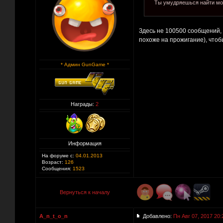
Ты умудряешься найти мой 
Здесь не 100500 сообщений, 
похоже на прожигание), чтобы
* Админ GunGame *
Награды:
2
Информация
На форуме с:
04.01.2013
Возраст:
126
Сообщения:
1523
Вернуться к началу
A_n_t_o_n
Добавлено:
Пн Авг 07, 2017 20: