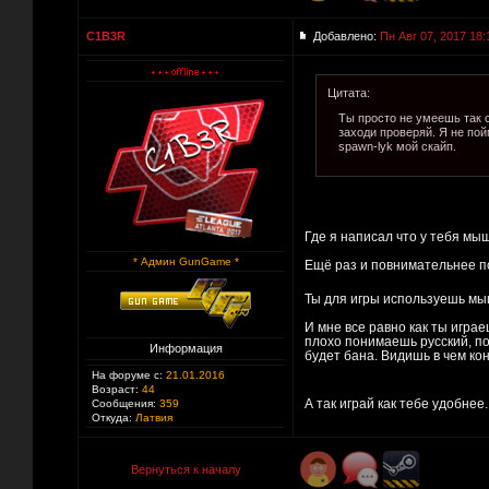
C1B3R
Добавлено:
Пн Авг 07, 2017 18:
Цитата:
Ты просто не умеешь так ст
заходи проверяй. Я не пой
spawn-lyk мой скайп.
Где я написал что у тебя мыш
* Админ GunGame *
Ещё раз и повнимательнее п
Ты для игры используешь мыш
И мне все равно как ты играеш
плохо понимаешь русский, по
Информация
будет бана. Видишь в чем ко
На форуме с:
21.01.2016
Возраст:
44
А так играй как тебе удобнее
Сообщения:
359
Откуда:
Латвия
Вернуться к началу