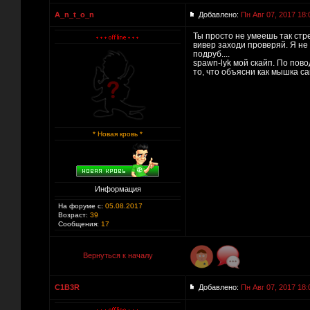
A_n_t_o_n
Добавлено:
Пн Авг 07, 2017 18:
Ты просто не умеешь так стрел
вивер заходи проверяй. Я не 
подруб....
spawn-lyk мой скайп. По пов
то, что объясни как мышка са
* Новая кровь *
Информация
На форуме с:
05.08.2017
Возраст:
39
Сообщения:
17
Вернуться к началу
C1B3R
Добавлено:
Пн Авг 07, 2017 18: