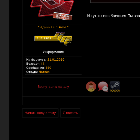
И тут ты ошибаешься. Ты врод
* Админ GunGame *
Информация
На форуме с:
21.01.2016
Возраст:
44
Сообщения:
359
Откуда:
Латвия
Вернуться к началу
Начать новую тему
Ответить