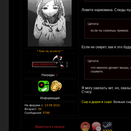
Ловите наркомана. Следы пул
Цитата:
если ты скинешь пример.
Если не секрет, как я это б
* Бан по ассисту *
Цитата:
что именно делает мышь, 
скажите.
Награды:
2
Я могу заюзать чит, но, оказ
Стасу.
Информация
Сыр и дырки в сыре:
Больше сыр
На форуме с:
13.08.2011
Возраст:
39
Сообщения:
5796
Вернуться к началу