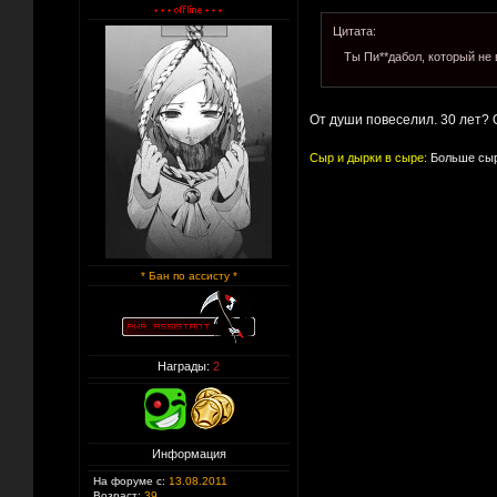
Цитата:
Ты Пи**дабол, который не 
От души повеселил. 30 лет? 
Сыр и дырки в сыре:
Больше сыр
* Бан по ассисту *
Награды:
2
Информация
На форуме с:
13.08.2011
Возраст:
39