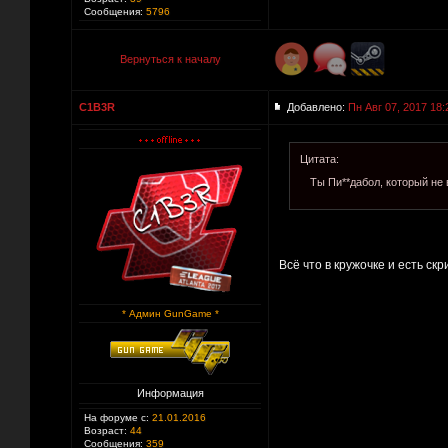
Сообщения:
5796
Вернуться к началу
C1B3R
Добавлено:
Пн Авг 07, 2017 18:
Цитата:
Ты Пи**дабол, который не 
Всё что в кружочке и есть скр
* Админ GunGame *
Информация
На форуме с:
21.01.2016
Возраст:
44
Сообщения:
359