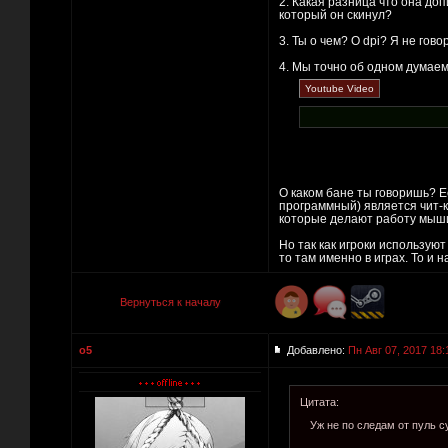
2. Какая разница что она доп
который он скинул?
3. Ты о чем? О dpi? Я не говор
4. Мы точно об одном думае
О каком бане ты говоришь? Е
программный) является чит-к
которые делают работу мыши 
Но так как игроки использую
то там именно в играх. То и
Вернуться к началу
o5
Добавлено:
Пн Авг 07, 2017 18:
Цитата:
Уж не по следам от пуль с