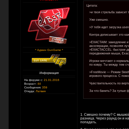
Цитата:
>и твоя стрельба зависит 
Уже смешно.
>У тебя идет загрузка userc
Контра дописывает это ка
>EXACTAIM: замедление и 
акселерации, позволяя лу
>EXACTACCEL: быстрое дви
* Админ GunGame *
передвижения мыши, Exact
Игроки мечтают о нормаль
по ковру. Ты между тем с
>FreeMovie — Режим Steel
Информация
игрового процесса. С пом
На форуме с:
21.01.2016
Чувствительность по верти
Возраст:
44
Сообщения:
359
За что банить? За тупые 
Откуда:
Латвия
1. Смешно почему? С мышкой о
разница. Через раунд он и н
попадать.