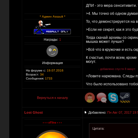
ДПИ - это мера сенситивити. 
>4. Мы точно об одном дума
* Админ Assault *
То, что демонстрируется на 
>Если не секрет, как я это 
Тогда скачай архивы со скри
Награды:
1
мышка может лучше?
>Всё что в кружочке и есть ск
К счастью, почти всем, кром
могут.
Информация
- добавлено спустя 8 минут:
На форуме с:
19.07.2016
Возраст:
34
>Ловите наркомана. Следы пу
Сообщения:
1733
Что было использовано тобой
Вернуться к началу
Lost Ghost
Добавлено:
Пн Авг 07, 2017 19:
Цитата: