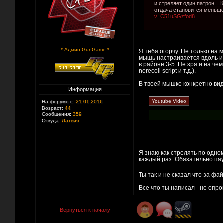
и стреляет один патрон...
отдача становится меньше.
v=C51uSGzfod8
* Админ GunGame *
Я тебя огорчу. Не только на 
мышь настраивается вдоль и 
в районе 3-5. Не зря и на ч
norecoil script и т.д.).
В твоей мышке конкретно вид
Информация
На форуме с:
21.01.2016
Возраст:
44
Сообщения:
359
Откуда:
Латвия
Я знаю как стрелять по одно
каждый раз. Обязательно пау
Ты так и не сказал что за ф
Все что ты написал - не опро
Вернуться к началу