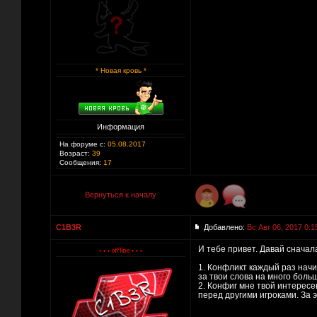
* Новая кровь *
Информация
На форуме с:
05.08.2017
Возраст:
39
Сообщения:
17
Вернуться к началу
C1B3R
Добавлено:
Вс Авг 06, 2017 0:1
И тебе привет. Давай сначал
1. Конфликт каждый раз начи
за твои слова на много боль
2. Конфиг мне твой интересе
перед другими игроками. За э