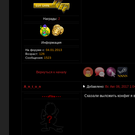
Награды:
2
Информация
На форуме с:
04.01.2013
Возраст:
126
Сообщения:
1523
Вернуться к началу
A_n_t_o_n
Добавлено:
Вс Авг 06, 2017 1:0
Сказали выложить конфиг я в