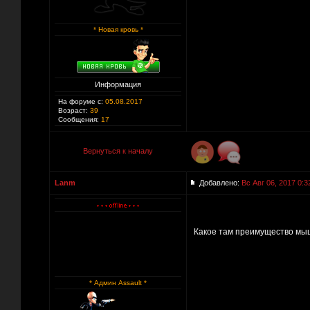
* Новая кровь *
Информация
На форуме с:
05.08.2017
Возраст:
39
Сообщения:
17
Вернуться к началу
Lanm
Добавлено:
Вс Авг 06, 2017 0:3
Какое там преимущество мыш
* Админ Assault *