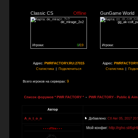
Classic CS
Offline
GunGame World
de_mirage_2x2
gg_ak-colt_pa
Игроки:
0
/
19
Игроки:
Сервер заполнен на
0%
Сервер заполнен на
0
Адрес:
PWRFACTORY.RU:27015
Адрес:
PWRFACTORY.
Статистика
|
Подключиться
Статистика
|
Подкл
9
Всего игроков на серверах:
Список форумов * PWR FACTORY *
-
PWR FACTORY - Public & Aim 
Автор
A_n_t_o_n
Добавлено:
Сб Авг 05, 2017 20:
Мой конфиг:
http://rgho.st/6