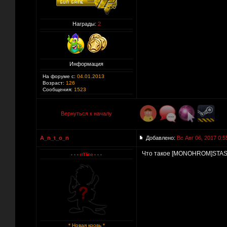
Награды:
2
Информация
На форуме с:
04.01.2013
Возраст:
126
Сообщения:
1523
Вернуться к началу
A_n_t_o_n
Добавлено:
Вс Авг 06, 2017 0:5
Что такое [MONOHROM]STAS
* Новая кровь *