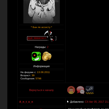
* Бан по ассисту *
Награды:
2
Информация
На форуме с:
13.08.2011
Возраст:
39
Сообщения:
5796
Вернуться к началу
A_n_t_o_n
Добавлено:
Сб Авг 05, 2017 21: