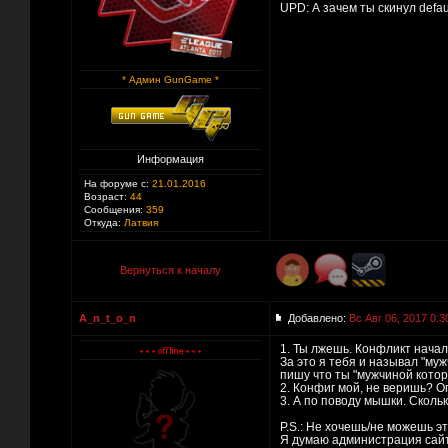
UPD: А зачем ты скинул defau
* Админ GunGame *
Информация
На форуме с:
21.01.2016
Возраст:
44
Сообщения:
359
Откуда:
Латвия
Вернуться к началу
A_n_t_o_n
Добавлено:
Вс Авг 06, 2017 0:3
1. Ты лжешь. Конфликт начал
За это я тебя и называл "муж
пишу что ты "мужчиной которы
2. Конфиг мой, не веришь? О
3. А по поводу мышки. Сколько
P.S.: Не хочешь/не можешь эт
Я думаю администрация сайт